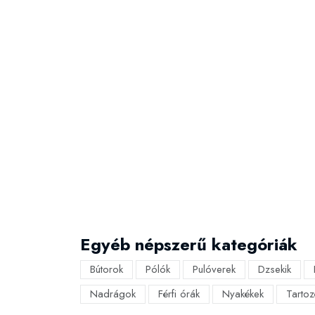
Egyéb népszerű kategóriák
Bútorok
Pólók
Pulóverek
Dzsekik
Nadrágok
Férfi órák
Nyakékek
Tartoz