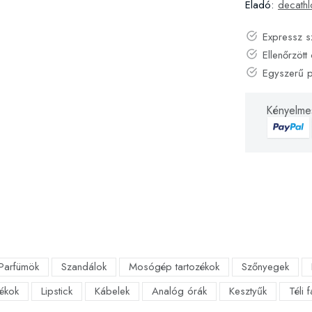
Eladó:
decathl
Expressz s
Ellenőrzött 
Egyszerű 
Kényelmes
Parfümök
Szandálok
Mosógép tartozékok
Szőnyegek
ékok
Lipstick
Kábelek
Analóg órák
Kesztyűk
Téli 