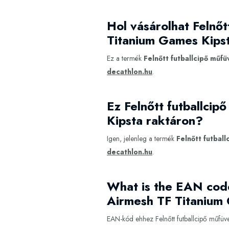
Hol vásárolhat Felnőt
Titanium Games Kips
Ez a termék
Felnőtt futballcipő műfü
decathlon.hu
.
Ez Felnőtt futballcip
Kipsta raktáron?
Igen, jelenleg a termék
Felnőtt futbal
decathlon.hu
.
What is the EAN code 
Airmesh TF Titanium
EAN-kód ehhez Felnőtt futballcipő műfüve