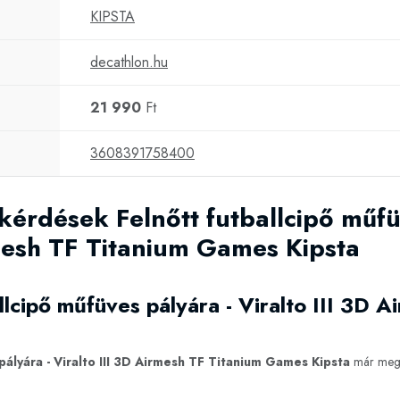
KIPSTA
decathlon.hu
21 990
Ft
3608391758400
kérdések Felnőtt futballcipő műfü
rmesh TF Titanium Games Kipsta
allcipő műfüves pályára - Viralto III 3D 
 pályára - Viralto III 3D Airmesh TF Titanium Games Kipsta
már megv