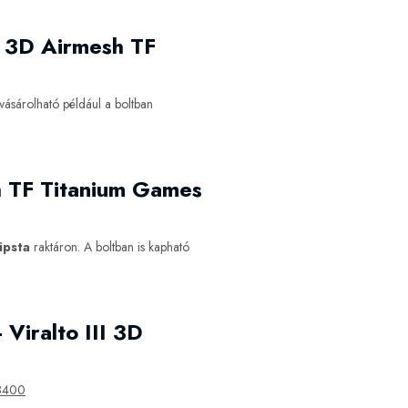
II 3D Airmesh TF
ásárolható például a boltban
sh TF Titanium Games
ipsta
raktáron. A boltban is kapható
 Viralto III 3D
8400