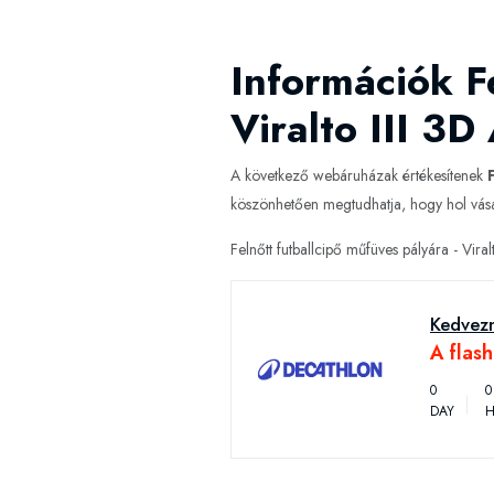
Információk Fe
Viralto III 3
A következő webáruházak értékesítenek
köszönhetően megtudhatja, hogy hol vásá
Felnőtt futballcipő műfüves pályára - Vir
Kedvez
A flas
0
0
DAY
H