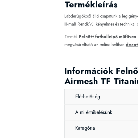
Termékleírás
Labdarúgókból álló csapatunk a legigénye
III-mal! Rendkívül kényelmes és technikai
Termék
Felnőtt futballcipő műfüves
megvásárolható az online boltban
decat
Információk Felnőt
Airmesh TF Titan
Elérhetőség
A mi értékelésünk
Kategória