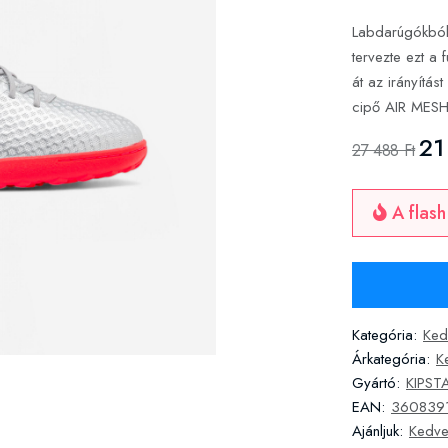
Labdarúgókból
tervezte ezt a 
át az irányítás
cipő AIR MESH 
21
27 488 Ft
A flash
Kategória:
Ked
Árkategória:
K
Gyártó:
KIPST
EAN:
360839
Ajánljuk:
Kedve