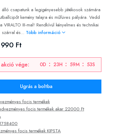
 álló csapatunk a legigényesebb játékosok számára
futballcipőt kemény talajra és műfüves pályára. Vedd
t a VIRALTO III-mal! Rendkívül kényelmes és technikai
szárral és...
Több információ
 990 Ft
 akció vége:
0
D
23
H
59
M
52
S
Ugrás a boltba
vezményes focis termékek
edvezményes focis termékek akar 22000 Ft
A
1758400
zményes focis termékek KIPSTA