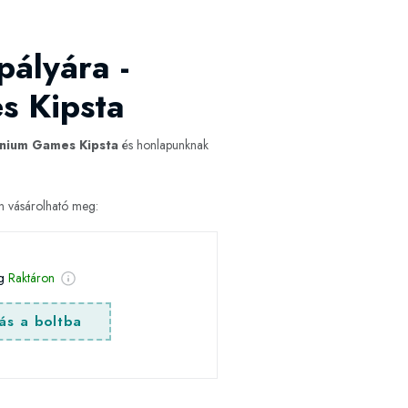
pályára -
s Kipsta
tanium Games Kipsta
és honlapunknak
en vásárolható meg:
ég
Raktáron
ás a boltba