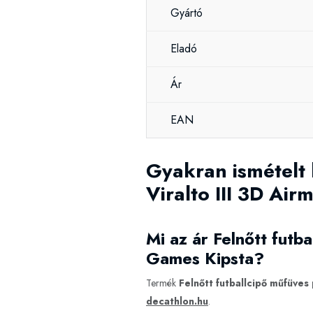
Gyártó
Eladó
Ár
EAN
Gyakran ismételt 
Viralto III 3D Ai
Mi az ár Felnőtt futb
Games Kipsta?
Termék
Felnőtt futballcipő műfüves
decathlon.hu
.