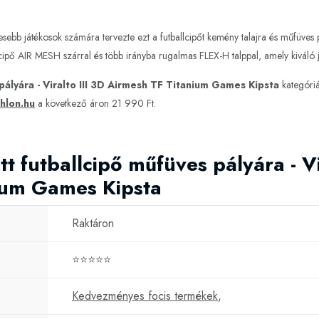
sebb játékosok számára tervezte ezt a futballcipőt kemény talajra és műfüves 
 cipő AIR MESH szárral és több irányba rugalmas FLEX-H talppal, amely kiváló 
 pályára - Viralto III 3D Airmesh TF Titanium Games Kipsta
kategóri
hlon.hu
a következő áron 21 990 Ft.
t futballcipő műfüves pályára - Vi
ium Games Kipsta
Raktáron
⭐⭐⭐⭐⭐
Kedvezményes focis termékek
,