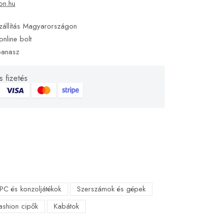
on.hu
zállítás Magyarországon
online bolt
panasz
 fizetés
PC és konzoljátékok
Szerszámok és gépek
fashion cipők
Kabátok