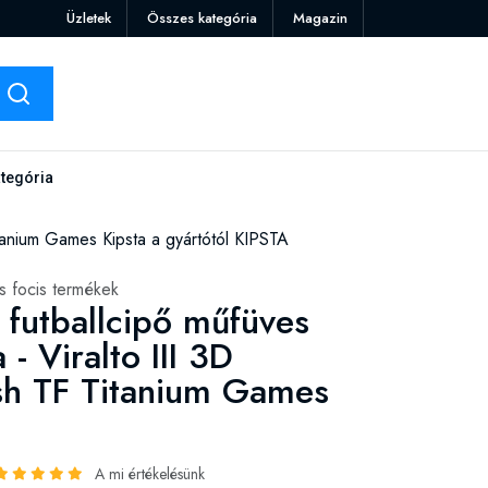
Üzletek
Összes kategória
Magazin
tegória
Titanium Games Kipsta a gyártótól KIPSTA
 focis termékek
t futballcipő műfüves
 - Viralto III 3D
h TF Titanium Games
A mi értékelésünk