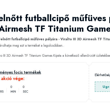
lnőtt futballcipő műfüves 
D Airmesh TF Titanium Game
Felnőtt futballcipő műfüves pályára - Viralto III 3D Airmesh TF Ti
rolhatja meg ezt a terméket a legolcsóbban..
alto III 3D Airmesh TF Titanium Games Kipsta a következő ellenőrzött üzletekb
ményes focis termékek
Elérhetős
h akció vége:
Ugr
0
0
RS
MIN
SEC