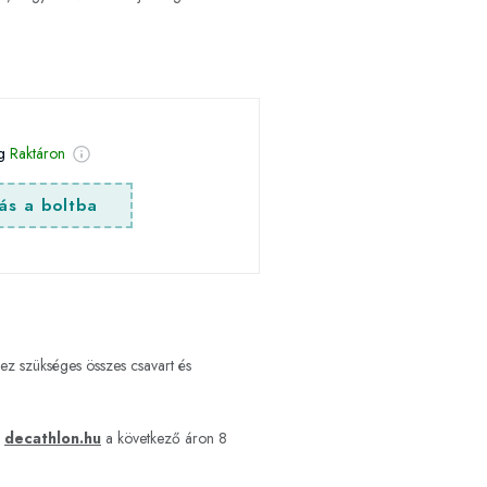
ég
Raktáron
ás a boltba
hez szükséges összes csavart és
n
decathlon.hu
a következő áron 8