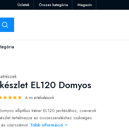
Üzletek
Összes kategória
Magazin
tegória
katrészek
készlet EL120 Domyos
A mi értékelésünk
Domyos elliptikus tréner EL120 javításához, csavarok
készlet tartalmazza az összeszereléshez szükséges
t és szerszámot.
Több információ