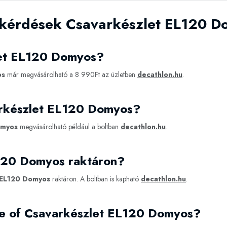
 kérdések Csavarkészlet EL120 
let EL120 Domyos?
os
már megvásárolható a 8 990Ft az üzletben
decathlon.hu
.
arkészlet EL120 Domyos?
omyos
megvásárolható például a boltban
decathlon.hu
.
120 Domyos raktáron?
 EL120 Domyos
raktáron. A boltban is kapható
decathlon.hu
.
e of Csavarkészlet EL120 Domyos?