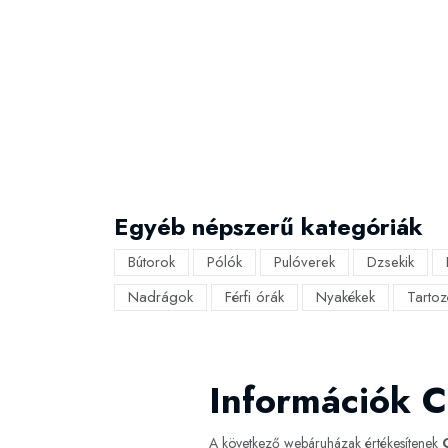
Egyéb népszerű kategóriák
Bútorok
Pólók
Pulóverek
Dzsekik
Nadrágok
Férfi órák
Nyakékek
Tartoz
Információk 
A következő webáruházak értékesítenek