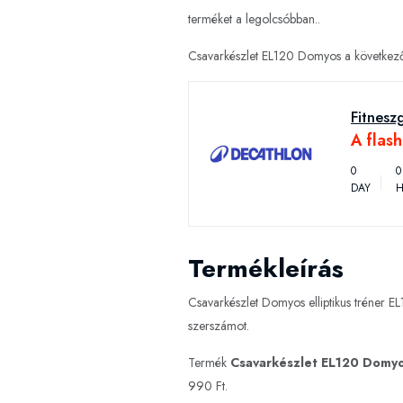
terméket a legolcsóbban..
Csavarkészlet EL120 Domyos a következő 
Fitnesz
A flas
0
0
DAY
H
Termékleírás
Csavarkészlet Domyos elliptikus tréner E
szerszámot.
Termék
Csavarkészlet EL120 Domy
990 Ft.