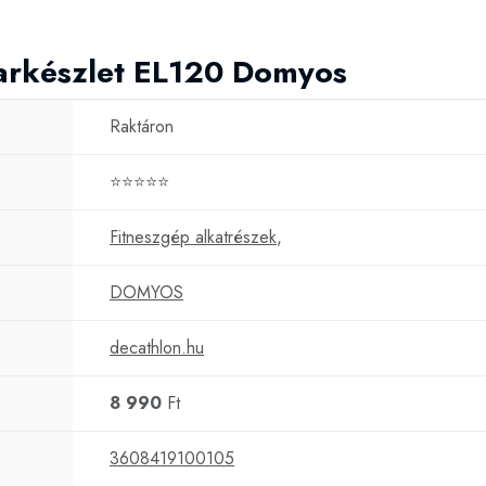
arkészlet EL120 Domyos
Raktáron
⭐⭐⭐⭐⭐
Fitneszgép alkatrészek
,
DOMYOS
decathlon.hu
8 990
Ft
3608419100105