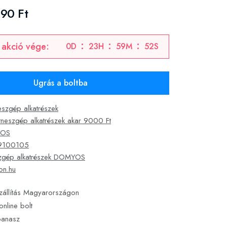
990 Ft
 akció vége:
0
D
23
H
59
M
51
S
Ugrás a boltba
neszgép alkatrészek
itneszgép alkatrészek akar 9000 Ft
OS
9100105
szgép alkatrészek DOMYOS
on.hu
zállítás Magyarországon
online bolt
panasz