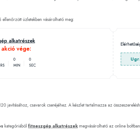
ellenőrzött üzletekben vásárolható meg:
gép alkatrészek
Elérhetős
h akció vége:
Ugr
0
0
RS
MIN
SEC
L120 javításához, csavarok cseréjéhez. A készlet tartalmazza az összeszerelés
os
kategóriából
fitneszgép alkatrészek
megvásárolható az online boltba