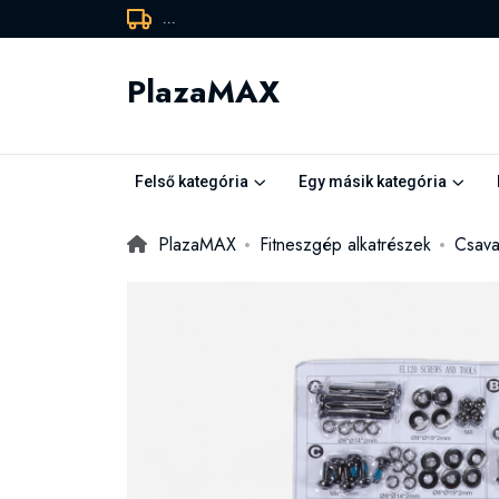
...
PlazaMAX
Felső kategória
Egy másik kategória
PlazaMAX
Fitneszgép alkatrészek
Csava