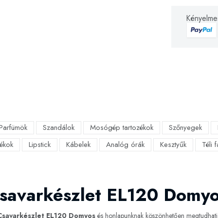
Kényelmes
Parfümök
Szandálok
Mosógép tartozékok
Szőnyegek
ékok
Lipstick
Kábelek
Analóg órák
Kesztyűk
Téli 
Csavarkészlet EL120 Domy
Csavarkészlet EL120 Domyos
és honlapunknak köszönhetően megtudhatja