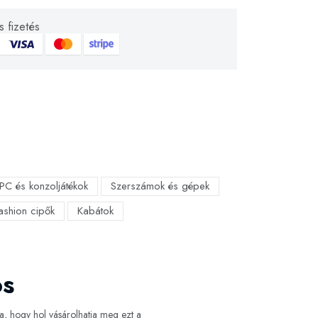
 fizetés
PC és konzoljátékok
Szerszámok és gépek
fashion cipők
Kabátok
os
, hogy hol vásárolhatja meg ezt a