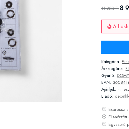
8 
11 238 Ft
A flash
Kategória:
Fit
Árkategória:
F
Gyártó:
DOMY
EAN:
360841
Ajánljuk:
Fitne
Eladó:
decathl
Expressz s
Ellenőrzött 
Egyszerű 