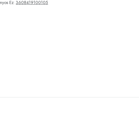
myos Ez:
3608419100105