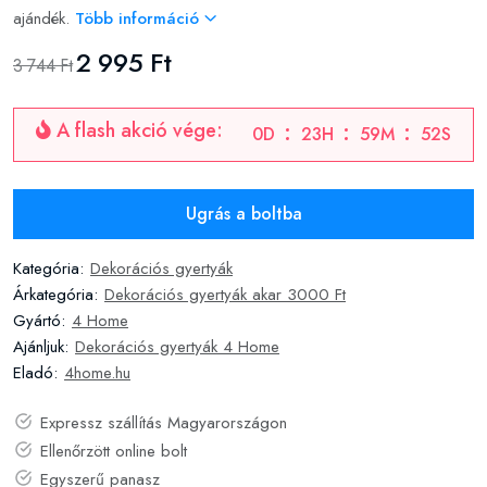
ajándék.
Több információ
2 995 Ft
3 744 Ft
A flash akció vége:
0
D
23
H
59
M
51
S
Ugrás a boltba
Kategória:
Dekorációs gyertyák
Árkategória:
Dekorációs gyertyák akar 3000 Ft
Gyártó:
4 Home
Ajánljuk:
Dekorációs gyertyák 4 Home
Eladó:
4home.hu
Expressz szállítás Magyarországon
Ellenőrzött online bolt
Egyszerű panasz