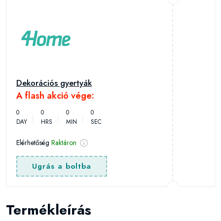
Dekorációs gyertyák
A flash akció vége:
0
0
0
0
DAY
HRS
MIN
SEC
Elérhetőség
Raktáron
Ugrás a boltba
Termékleírás