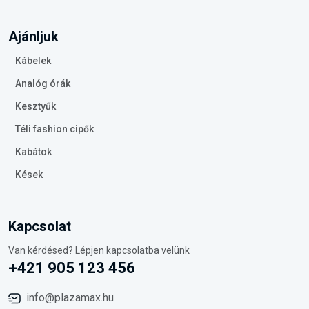
Ajánljuk
Kábelek
Analóg órák
Kesztyűk
Téli fashion cipők
Kabátok
Kések
Kapcsolat
Van kérdésed? Lépjen kapcsolatba velünk
+421 905 123 456
info@plazamax.hu