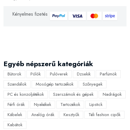
Kényelmes fizetés
Egyéb népszerű kategóriák
Bútorok
Pólók
Pulóverek
Dzsekik
Parfümök
Szandálok
Mosógép tartozékok
Szőnyegek
PC és konzoljátékok
Szerszámok és gépek
Nadrágok
Férfi órák
Nyakékek
Tartozékok
Lipstick
Kábelek
Analóg órák
Kesztyűk
Téli fashion cipők
Kabátok