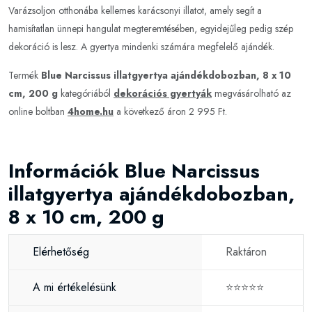
Varázsoljon otthonába kellemes karácsonyi illatot, amely segít a
hamisítatlan ünnepi hangulat megteremtésében, egyidejűleg pedig szép
dekoráció is lesz. A gyertya mindenki számára megfelelő ajándék.
Termék
Blue Narcissus illatgyertya ajándékdobozban, 8 x 10
cm, 200 g
kategóriából
dekorációs gyertyák
megvásárolható az
online boltban
4home.hu
a következő áron 2 995 Ft.
Információk Blue Narcissus
illatgyertya ajándékdobozban,
8 x 10 cm, 200 g
Elérhetőség
Raktáron
A mi értékelésünk
⭐⭐⭐⭐⭐