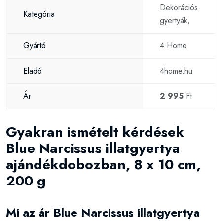
Dekorációs
Kategória
gyertyák
,
Gyártó
4 Home
Eladó
4home.hu
Ár
2 995
Ft
Gyakran ismételt kérdések
Blue Narcissus illatgyertya
ajándékdobozban, 8 x 10 cm,
200 g
Mi az ár Blue Narcissus illatgyertya