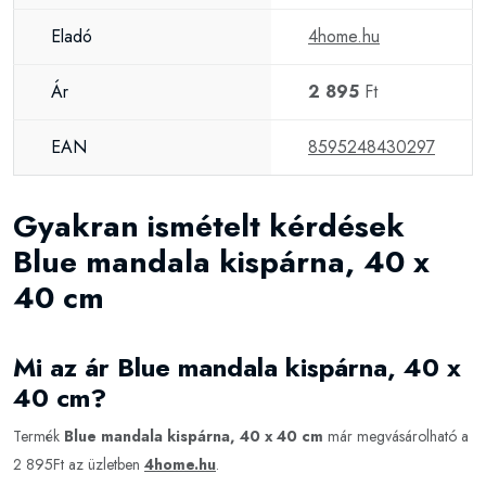
Eladó
4home.hu
Ár
2 895
Ft
EAN
8595248430297
Gyakran ismételt kérdések
Blue mandala kispárna, 40 x
40 cm
Mi az ár Blue mandala kispárna, 40 x
40 cm?
Termék
Blue mandala kispárna, 40 x 40 cm
már megvásárolható a
2 895Ft az üzletben
4home.hu
.