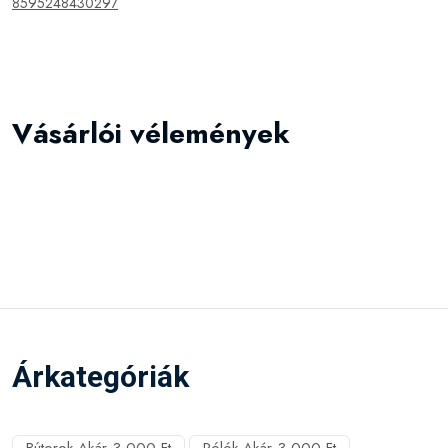
8595248430297
Vásárlói vélemények
Árkategóriák