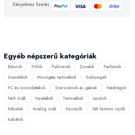
Kényelmes fizetés
Egyéb népszerű kategóriák
Bútorok
Pólók
Pulóverek
Dzsekik
Parfümök
Szandálok
Mosógép tartozékok
Szőnyegek
PC és konzoljátékok
Szerszámok és gépek
Nadrágok
Férfi órák
Nyakékek
Tartozékok
Lipstick
Kábelek
Analóg órák
Kesztyűk
Téli fashion cipők
Kabátok