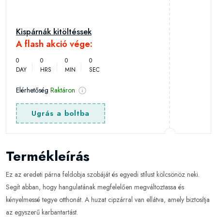
Kispárnák kitöltéssek
A flash akció vége:
0
0
0
0
DAY
HRS
MIN
SEC
Elérhetőség
Raktáron
Ugrás a boltba
Termékleírás
Ez az eredeti párna feldobja szobáját és egyedi stílust kölcsönöz neki.
Segít abban, hogy hangulatának megfelelően megváltoztassa és
kényelmessé tegye otthonát. A huzat cipzárral van ellátva, amely biztosítja
az egyszerű karbantartást.