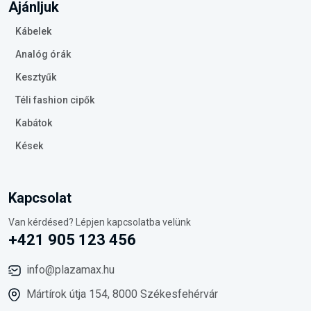
Ajánljuk
Kábelek
Analóg órák
Kesztyűk
Téli fashion cipők
Kabátok
Kések
Kapcsolat
Van kérdésed? Lépjen kapcsolatba velünk
+421 905 123 456
info@plazamax.hu
Mártírok útja 154, 8000 Székesfehérvár