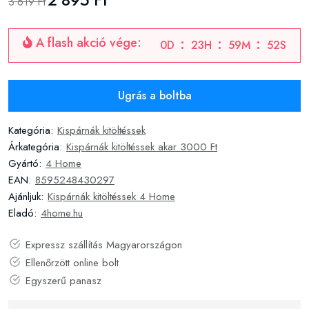
3 619 Ft
A flash akció vége:
0
D
23
H
59
M
51
S
Ugrás a boltba
Kategória:
Kispárnák kitöltéssek
Árkategória:
Kispárnák kitöltéssek akar 3000 Ft
Gyártó:
4 Home
EAN:
8595248430297
Ajánljuk:
Kispárnák kitöltéssek 4 Home
Eladó:
4home.hu
Expressz szállítás Magyarországon
Ellenőrzött online bolt
Egyszerű panasz