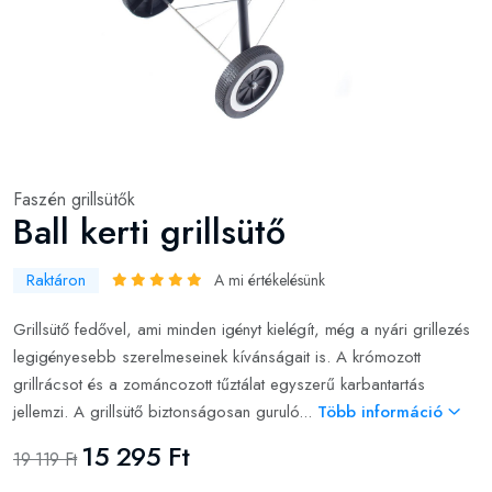
Faszén grillsütők
Ball kerti grillsütő
Raktáron
A mi értékelésünk
Grillsütő fedővel, ami minden igényt kielégít, még a nyári grillezés
legigényesebb szerelmeseinek kívánságait is. A krómozott
grillrácsot és a zománcozott tűztálat egyszerű karbantartás
jellemzi. A grillsütő biztonságosan guruló...
Több információ
15 295 Ft
19 119 Ft