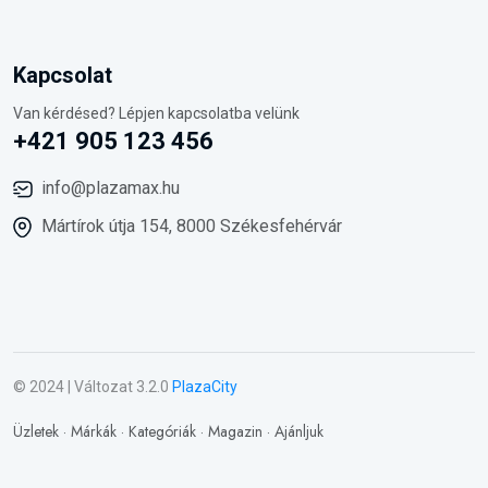
Kapcsolat
Van kérdésed? Lépjen kapcsolatba velünk
+421 905 123 456
info@plazamax.hu
Mártírok útja 154, 8000 Székesfehérvár
© 2024 | Változat 3.2.0
PlazaCity
Üzletek
·
Márkák
·
Kategóriák
·
Magazin
·
Ajánljuk