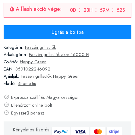
A flash akció vége:
0
D
23
H
59
M
51
S
Ugrás a boltba
Kategória:
Faszén grillsütők
Árkategória:
Faszén grillsütők akar 16000 Ft
Gyártó:
Happy Green
EAN:
8591022246092
Ajánljuk:
Faszén grillsütők Happy Green
Eladó:
4home.hu
Expressz szállítás Magyarországon
Ellenőrzött online bolt
Egyszerű panasz
Kényelmes fizetés