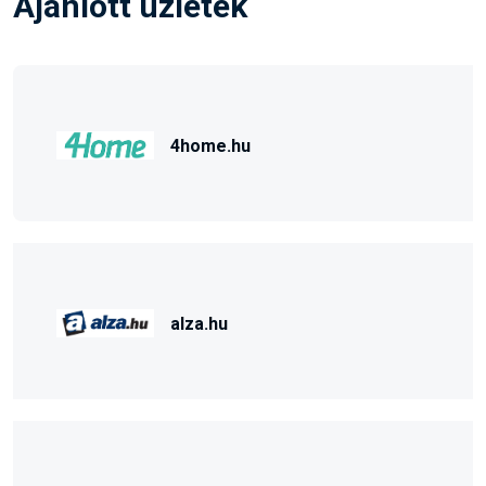
Ajánlott üzletek
4home.hu
alza.hu