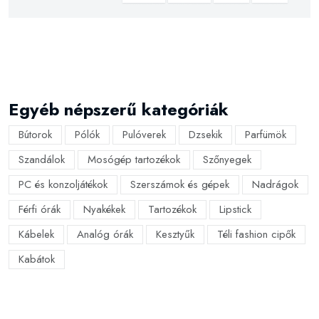
Egyéb népszerű kategóriák
Bútorok
Pólók
Pulóverek
Dzsekik
Parfümök
Szandálok
Mosógép tartozékok
Szőnyegek
PC és konzoljátékok
Szerszámok és gépek
Nadrágok
Férfi órák
Nyakékek
Tartozékok
Lipstick
Kábelek
Analóg órák
Kesztyűk
Téli fashion cipők
Kabátok