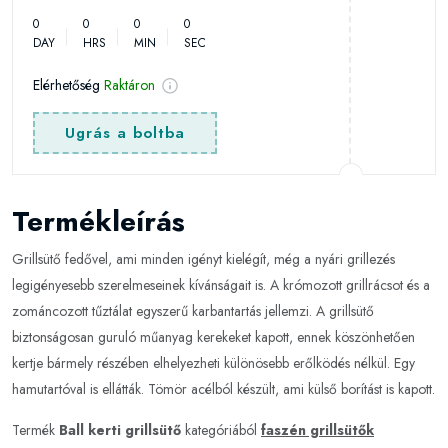
0
0
0
0
DAY
HRS
MIN
SEC
Elérhetőség
Raktáron
Ugrás a boltba
Termékleírás
Grillsütő fedővel, ami minden igényt kielégít, még a nyári grillezés
legigényesebb szerelmeseinek kívánságait is. A krómozott grillrácsot és a
zománcozott tűztálat egyszerű karbantartás jellemzi. A grillsütő
biztonságosan guruló műanyag kerekeket kapott, ennek köszönhetően
kertje bármely részében elhelyezheti különösebb erőlködés nélkül. Egy
hamutartóval is ellátták. Tömör acélból készült, ami külső borítást is kapott.
Termék
Ball kerti grillsütő
kategóriából
faszén grillsütők