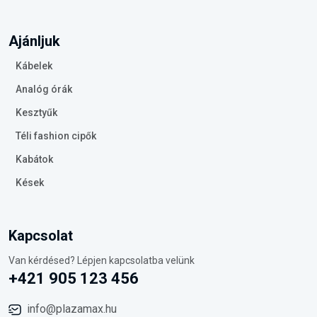
Ajánljuk
Kábelek
Analóg órák
Kesztyűk
Téli fashion cipők
Kabátok
Kések
Kapcsolat
Van kérdésed? Lépjen kapcsolatba velünk
+421 905 123 456
info@plazamax.hu