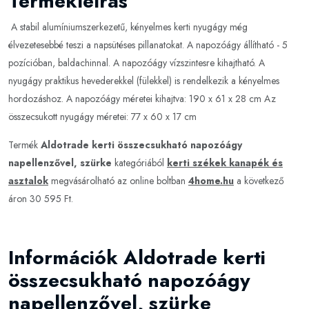
Termékleírás
A stabil alumíniumszerkezetű, kényelmes kerti nyugágy még
élvezetesebbé teszi a napsütéses pillanatokat. A napozóágy állítható - 5
pozícióban, baldachinnal. A napozóágy vízszintesre kihajtható. A
nyugágy praktikus hevederekkel (fülekkel) is rendelkezik a kényelmes
hordozáshoz. A napozóágy méretei kihajtva: 190 x 61 x 28 cm Az
összecsukott nyugágy méretei: 77 x 60 x 17 cm
Termék
Aldotrade kerti összecsukható napozóágy
napellenzővel, szürke
kategóriából
kerti székek kanapék és
asztalok
megvásárolható az online boltban
4home.hu
a következő
áron 30 595 Ft.
Információk Aldotrade kerti
összecsukható napozóágy
napellenzővel, szürke