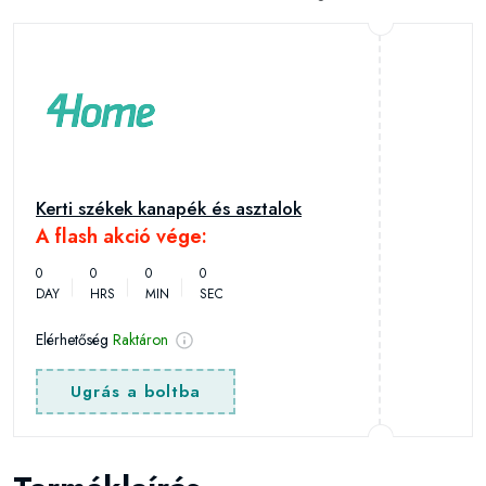
Kerti székek kanapék és asztalok
A flash akció vége:
0
0
0
0
DAY
HRS
MIN
SEC
Elérhetőség
Raktáron
Ugrás a boltba