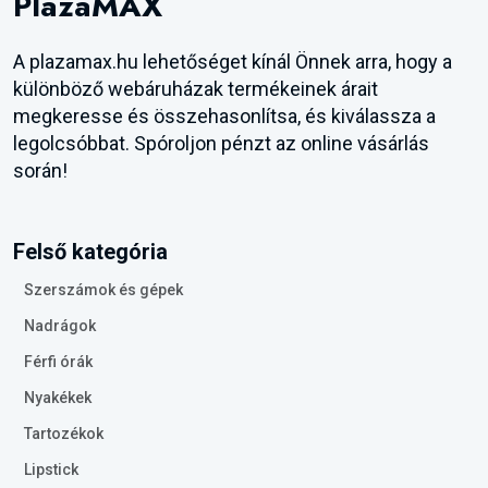
PlazaMAX
A plazamax.hu lehetőséget kínál Önnek arra, hogy a
különböző webáruházak termékeinek árait
megkeresse és összehasonlítsa, és kiválassza a
legolcsóbbat. Spóroljon pénzt az online vásárlás
során!
Felső kategória
Szerszámok és gépek
Nadrágok
Férfi órák
Nyakékek
Tartozékok
Lipstick