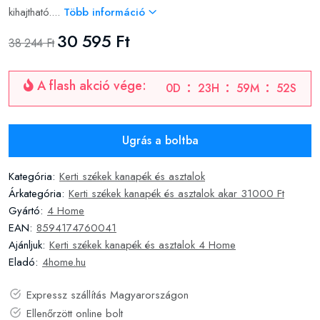
kihajtható....
Több információ
30 595 Ft
38 244 Ft
A flash akció vége:
0
D
23
H
59
M
51
S
Ugrás a boltba
Kategória:
Kerti székek kanapék és asztalok
Árkategória:
Kerti székek kanapék és asztalok akar 31000 Ft
Gyártó:
4 Home
EAN:
8594174760041
Ajánljuk:
Kerti székek kanapék és asztalok 4 Home
Eladó:
4home.hu
Expressz szállítás Magyarországon
Ellenőrzött online bolt