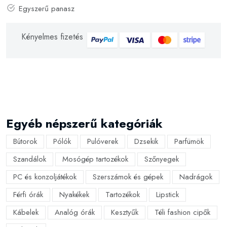
Egyszerű panasz
Kényelmes fizetés
Egyéb népszerű kategóriák
Bútorok
Pólók
Pulóverek
Dzsekik
Parfümök
Szandálok
Mosógép tartozékok
Szőnyegek
PC és konzoljátékok
Szerszámok és gépek
Nadrágok
Férfi órák
Nyakékek
Tartozékok
Lipstick
Kábelek
Analóg órák
Kesztyűk
Téli fashion cipők