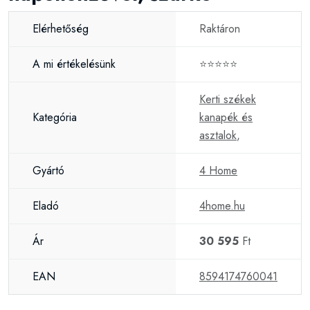
Elérhetőség
Raktáron
A mi értékelésünk
⭐⭐⭐⭐⭐
Kerti székek
Kategória
kanapék és
asztalok
,
Gyártó
4 Home
Eladó
4home.hu
Ár
30 595
Ft
EAN
8594174760041