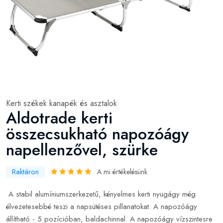
Kerti székek kanapék és asztalok
Aldotrade kerti
összecsukható napozóágy
napellenzővel, szürke
Raktáron
A mi értékelésünk
A stabil alumíniumszerkezetű, kényelmes kerti nyugágy még
élvezetesebbé teszi a napsütéses pillanatokat. A napozóágy
állítható - 5 pozícióban, baldachinnal. A napozóágy vízszintesre