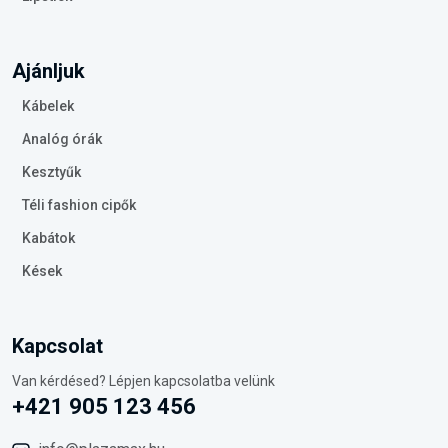
Ajánljuk
Kábelek
Analóg órák
Kesztyűk
Téli fashion cipők
Kabátok
Kések
Kapcsolat
Van kérdésed? Lépjen kapcsolatba velünk
+421 905 123 456