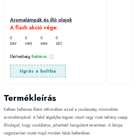
Aromalámpák és illó olajok
A flash akció vége:
0
0
0
0
DAY
HRS
MIN
SEC
Elérhetőség
Raktáron
Ugrás a boltba
Termékleírás
Keltsen kellemes illatot otthonában ezzel a csodaszép, minimalista
aromalámpával. A felső tégelybe tegyen viaszt vagy vizet néhány csepp
illóolajjal, hogy csodálatos, pihentető hangulatot teremtsen. A lámpa
nagyszerűen mutat majd minden lakás belterében.