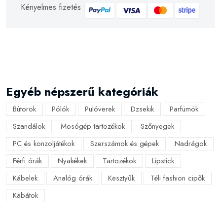
Kényelmes fizetés
Egyéb népszerű kategóriák
Bútorok
Pólók
Pulóverek
Dzsekik
Parfümök
Szandálok
Mosógép tartozékok
Szőnyegek
PC és konzoljátékok
Szerszámok és gépek
Nadrágok
Férfi órák
Nyakékek
Tartozékok
Lipstick
Kábelek
Analóg órák
Kesztyűk
Téli fashion cipők
Kabátok