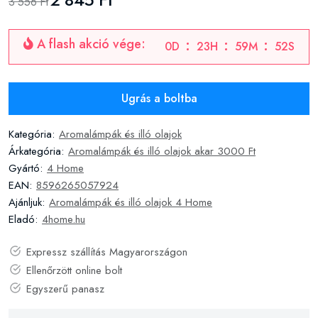
3 556 Ft
A flash akció vége:
0
D
23
H
59
M
51
S
Ugrás a boltba
Kategória:
Aromalámpák és illó olajok
Árkategória:
Aromalámpák és illó olajok akar 3000 Ft
Gyártó:
4 Home
EAN:
8596265057924
Ajánljuk:
Aromalámpák és illó olajok 4 Home
Eladó:
4home.hu
Expressz szállítás Magyarországon
Ellenőrzött online bolt
Egyszerű panasz