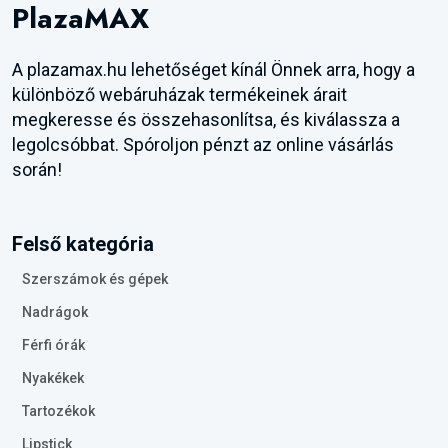
PlazaMAX
A plazamax.hu lehetőséget kínál Önnek arra, hogy a
különböző webáruházak termékeinek árait
megkeresse és összehasonlítsa, és kiválassza a
legolcsóbbat. Spóroljon pénzt az online vásárlás
során!
Felső kategória
Szerszámok és gépek
Nadrágok
Férfi órák
Nyakékek
Tartozékok
Lipstick