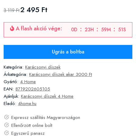
2 495 Ft
3 119 Ft
A flash akció vége:
0
D
23
H
59
M
51
S
Ugrás a boltba
Kategória:
Karácsonyi díszek
Árkategória:
Karácsonyi díszek akar 3000 Ft
Gyártó:
4 Home
EAN:
8719202605105
Ajánljuk:
Karácsonyi díszek 4 Home
Eladó:
4home.hu
Expressz szállítás Magyarországon
Ellenőrzött online bolt
Egyszerű panasz