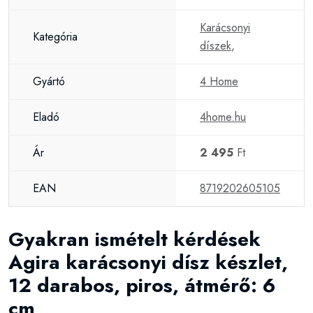
Karácsonyi
Kategória
díszek
,
Gyártó
4 Home
Eladó
4home.hu
Ár
2 495
Ft
EAN
8719202605105
Gyakran ismételt kérdések
Agira karácsonyi dísz készlet,
12 darabos, piros, átmérő: 6
cm