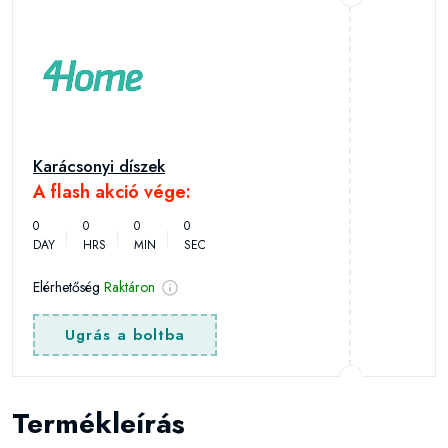
Karácsonyi díszek
A flash akció vége:
0
0
0
0
DAY
HRS
MIN
SEC
Elérhetőség
Raktáron
Ugrás a boltba
Termékleírás