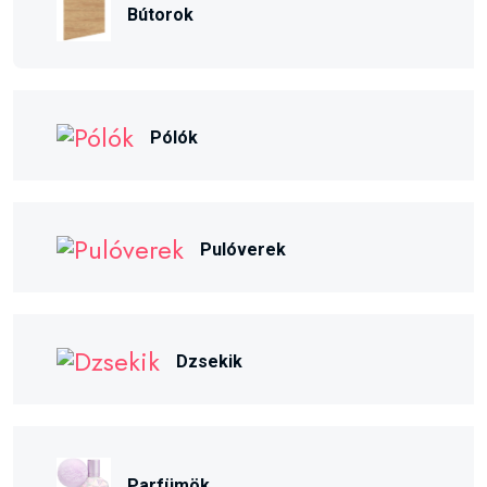
Bútorok
Pólók
Pulóverek
Dzsekik
Parfümök