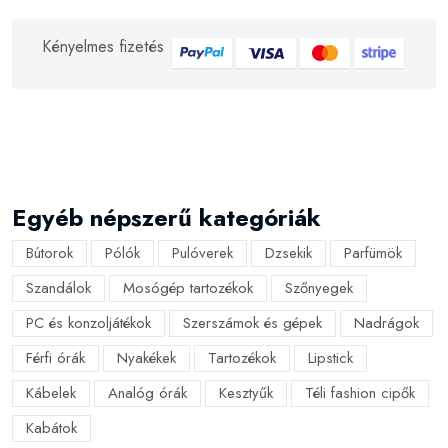
Kényelmes fizetés
Egyéb népszerű kategóriák
Bútorok
Pólók
Pulóverek
Dzsekik
Parfümök
Szandálok
Mosógép tartozékok
Szőnyegek
PC és konzoljátékok
Szerszámok és gépek
Nadrágok
Férfi órák
Nyakékek
Tartozékok
Lipstick
Kábelek
Analóg órák
Kesztyűk
Téli fashion cipők
Kabátok