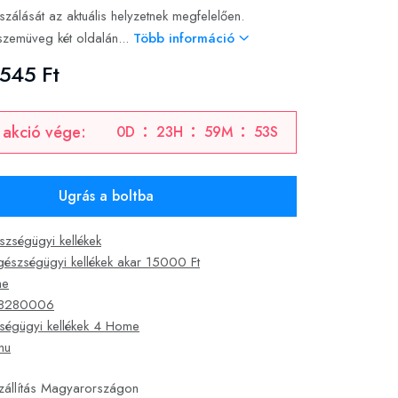
zálását az aktuális helyzetnek megfelelően.
zemüveg két oldalán...
Több információ
545 Ft
 akció vége:
0
D
23
H
59
M
52
S
Ugrás a boltba
szségügyi kellékek
gészségügyi kellékek akar 15000 Ft
me
8280006
ségügyi kellékek 4 Home
hu
zállítás Magyarországon