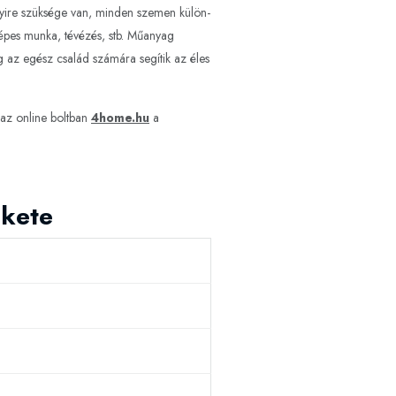
nyire szüksége van, minden szemen külön-
gépes munka, tévézés, stb. Műanyag
g az egész család számára segítik az éles
az online boltban
4home.hu
a
ekete