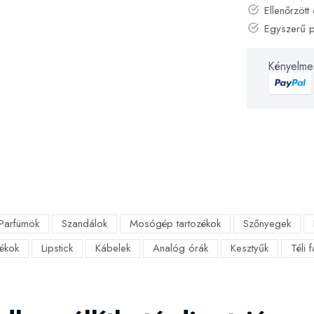
Ellenőrzött 
Egyszerű 
Kényelmes
Parfümök
Szandálok
Mosógép tartozékok
Szőnyegek
ékok
Lipstick
Kábelek
Analóg órák
Kesztyűk
Téli 