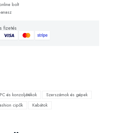
online bolt
panasz
 fizetés
PC és konzoljátékok
Szerszámok és gépek
fashion cipők
Kabátok