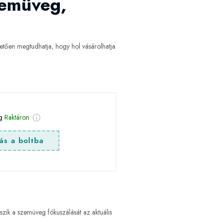
zemüveg,
tően megtudhatja, hogy hol vásárolhatja
ég
Raktáron
ás a boltba
teszik a szemüveg fókuszálását az aktuális