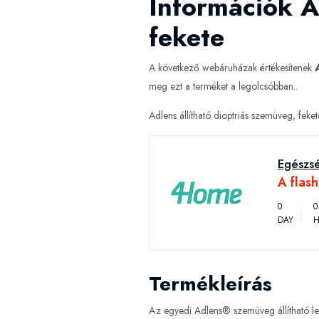
Információk A
fekete
A következő webáruházak értékesítenek
meg ezt a terméket a legolcsóbban..
Adlens állítható dioptriás szemüveg, feke
Egészsé
A flas
0
0
DAY
H
Termékleírás
Az egyedi Adlens® szemüveg állítható lencs