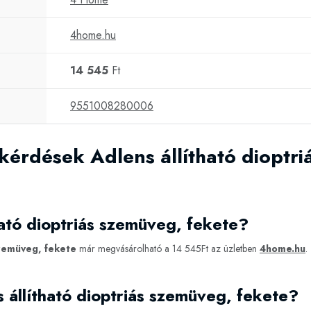
4home.hu
14 545
Ft
9551008280006
kérdések Adlens állítható dioptr
ható dioptriás szemüveg, fekete?
szemüveg, fekete
már megvásárolható a 14 545Ft az üzletben
4home.hu
.
 állítható dioptriás szemüveg, fekete?