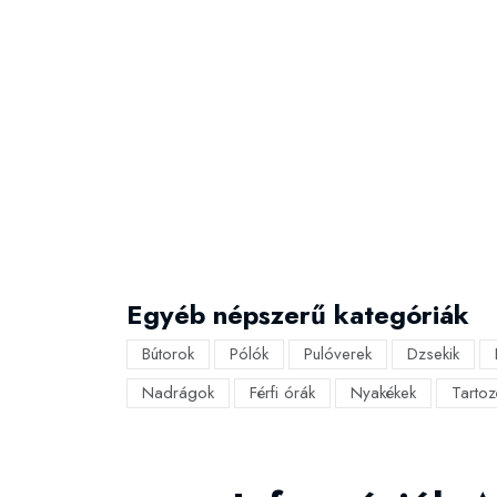
Egyéb népszerű kategóriák
Bútorok
Pólók
Pulóverek
Dzsekik
Nadrágok
Férfi órák
Nyakékek
Tartoz