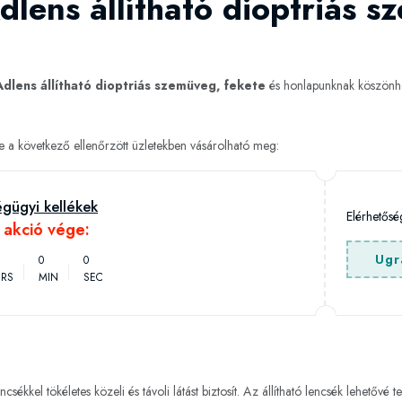
dlens állítható dioptriás s
Adlens állítható dioptriás szemüveg, fekete
és honlapunknak köszönhe
te a következő ellenőrzött üzletekben vásárolható meg:
gügyi kellékek
Elérhetős
h akció vége:
Ugr
0
0
RS
MIN
SEC
ékkel tökéletes közeli és távoli látást biztosít. Az állítható lencsék lehetővé 