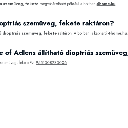
iás szemüveg, fekete
megvásárolható például a boltban
4home.hu
.
dioptriás szemüveg, fekete raktáron?
tó dioptriás szemüveg, fekete
raktáron. A boltban is kapható
4home.hu
.
 of Adlens állítható dioptriás szemüveg
 szemüveg, fekete Ez:
9551008280006