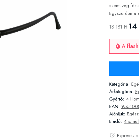
szemüveg fókus
Egyszerűen a s
14 
18 181 Ft
A flash
Kategória:
Egé
Árkategória:
E
Gyártó:
4 Ho
EAN:
955100
Ajánljuk:
Egész
Eladó:
4home.
Expressz s