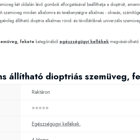
müveg két oldalán lévő gombok elforgatásával beállíthatja a dioptriát, amen
ató.A szemüveg minden alkalomra és tevékenységre alkalmas - olvasás, számító
nileg állítható dioptria alkalmas rövid- és távollátóknak univerzális szemüve
szemüveg, fekete
kategóriából
egészségügyi kellékek
megvásárolható 
s állítható dioptriás szemüveg, f
Raktáron
⭐⭐⭐⭐⭐
Egészségügyi kellékek
,
4 Home