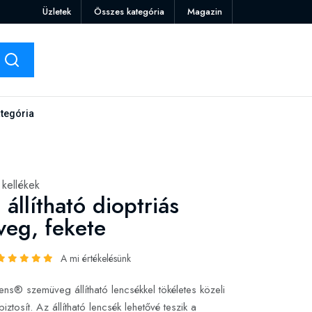
Üzletek
Összes kategória
Magazin
tegória
kellékek
állítható dioptriás
eg, fekete
A mi értékelésünk
ns® szemüveg állítható lencsékkel tökéletes közeli
 biztosít. Az állítható lencsék lehetővé teszik a