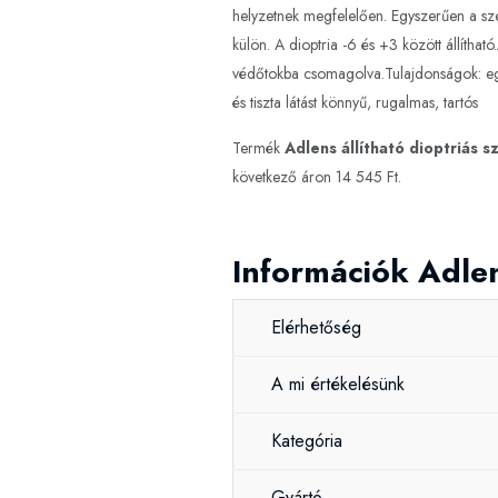
helyzetnek megfelelően. Egyszerűen a sze
külön. A dioptria -6 és +3 között állíth
védőtokba csomagolva.Tulajdonságok: egyé
és tiszta látást könnyű, rugalmas, tartós
Termék
Adlens állítható dioptriás 
következő áron 14 545 Ft.
Információk Adlen
Elérhetőség
A mi értékelésünk
Kategória
Gyártó