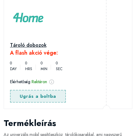
Tároló dobozok
A flash akció vége:
0
0
0
0
DAY
HRS
MIN
SEC
Elérhetőség
Raktáron
Ugrás a boltba
Termékleírás
Az univerzális mobil segítőeszköz tárolókosarakkal, ami nagyszerű