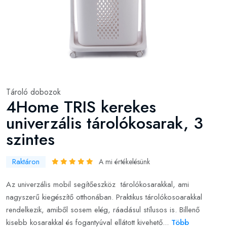
Tároló dobozok
4Home TRIS kerekes
univerzális tárolókosarak, 3
szintes
Raktáron
A mi értékelésünk
Az univerzális mobil segítőeszköz tárolókosarakkal, ami
nagyszerű kiegészítő otthonában. Praktikus tárolókosoarakkal
rendelkezik, amiből sosem elég, ráadásul stílusos is. Billenő
kisebb kosarakkal és fogantyúval ellátott kivehető...
Több