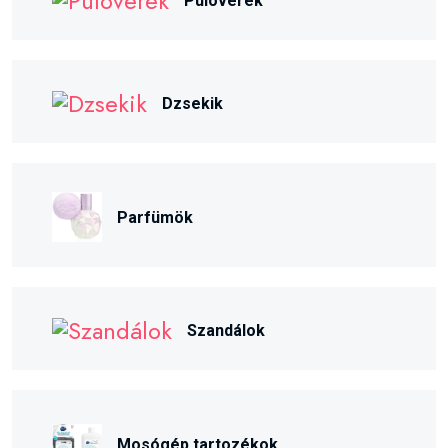
Pulóverek
Dzsekik
Parfümök
Szandálok
Mosógép tartozékok