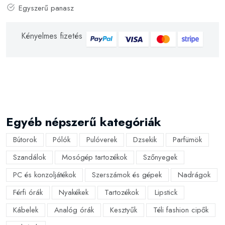
Egyszerű panasz
Kényelmes fizetés
Egyéb népszerű kategóriák
Bútorok
Pólók
Pulóverek
Dzsekik
Parfümök
Szandálok
Mosógép tartozékok
Szőnyegek
PC és konzoljátékok
Szerszámok és gépek
Nadrágok
Férfi órák
Nyakékek
Tartozékok
Lipstick
Kábelek
Analóg órák
Kesztyűk
Téli fashion cipők