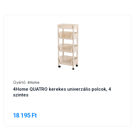
Gyártó:
4Home
4Home QUATRO kerekes univerzális polcok, 4
szintes
18 195 Ft