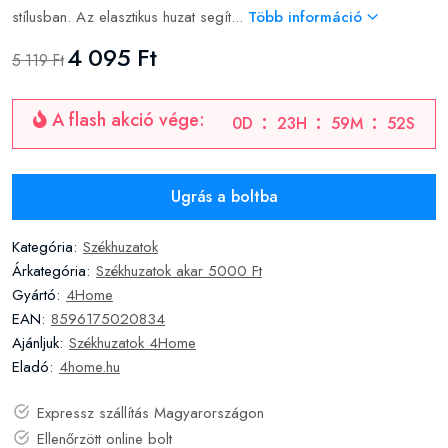
stílusban. Az elasztikus huzat segít...
Több információ
4 095 Ft
5 119 Ft
A flash akció vége:
0
D
23
H
59
M
51
S
Ugrás a boltba
Kategória:
Székhuzatok
Árkategória:
Székhuzatok akar 5000 Ft
Gyártó:
4Home
EAN:
8596175020834
Ajánljuk:
Székhuzatok 4Home
Eladó:
4home.hu
Expressz szállítás Magyarországon
Ellenőrzött online bolt