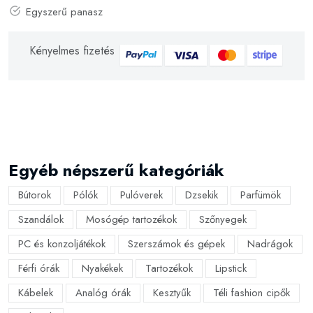
Egyszerű panasz
Kényelmes fizetés
Egyéb népszerű kategóriák
Bútorok
Pólók
Pulóverek
Dzsekik
Parfümök
Szandálok
Mosógép tartozékok
Szőnyegek
PC és konzoljátékok
Szerszámok és gépek
Nadrágok
Férfi órák
Nyakékek
Tartozékok
Lipstick
Kábelek
Analóg órák
Kesztyűk
Téli fashion cipők