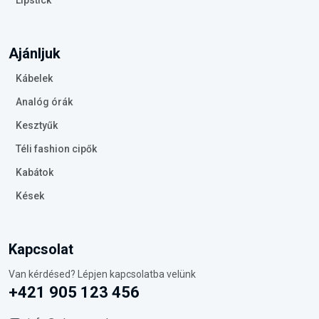
Lipstick
Ajánljuk
Kábelek
Analóg órák
Kesztyűk
Téli fashion cipők
Kabátok
Kések
Kapcsolat
Van kérdésed? Lépjen kapcsolatba velünk
+421 905 123 456