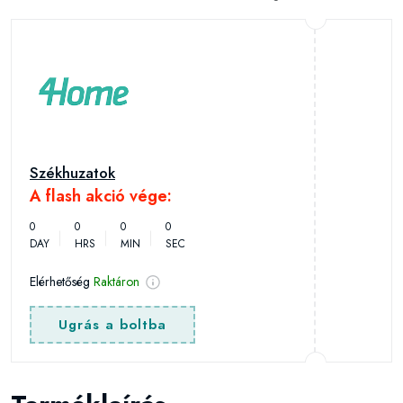
Székhuzatok
A flash akció vége:
0
0
0
0
DAY
HRS
MIN
SEC
Elérhetőség
Raktáron
Ugrás a boltba