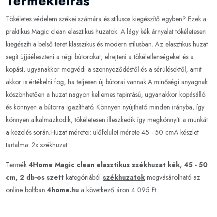
Termékleírás
Tökéletes védelem székei számára és stílusos kiegészítő egyben? Ezek a
praktikus Magic clean elasztikus huzatok. A lágy kék árnyalat tökéletesen
kiegészíti a belső teret klasszikus és modern stílusban. Az elasztikus huzat
segít újjáéleszteni a régi bútorokat, elrejteni a tökéletlenségeket és a
kopást, ugyanakkor megvédi a szennyeződéstől és a sérülésektől, amit
akkor is értékelni fog, ha teljesen új bútorai vannak.A minőségi anyagnak
köszönhetően a huzat nagyon kellemes tapintású, ugyanakkor kopásálló
és könnyen a bútorra igazítható. Könnyen nyújtható minden irányba, így
könnyen alkalmazkodik, tökéletesen illeszkedik így megkönnyíti a munkát
a kezelés során.Huzat méretei: ülőfelület mérete 45 - 50 cmA készlet
tartalma: 2x székhuzat
Termék
4Home Magic clean elasztikus székhuzat kék, 45 - 50
cm, 2 db-os szett
kategóriából
székhuzatok
megvásárolható az
online boltban
4home.hu
a következő áron 4 095 Ft.