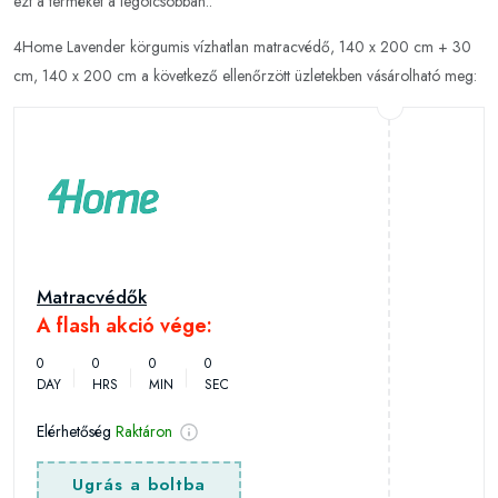
ezt a terméket a legolcsóbban..
4Home Lavender körgumis vízhatlan matracvédő, 140 x 200 cm + 30
cm, 140 x 200 cm a következő ellenőrzött üzletekben vásárolható meg:
Matracvédők
A flash akció vége:
0
0
0
0
DAY
HRS
MIN
SEC
Elérhetőség
Raktáron
Ugrás a boltba