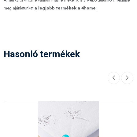
A márkától 4home vannak más termékeink is a weboldalunkon. Tekintse
meg ajánlatunkat
a legjobb termékek a 4home
.
Hasonló termékek