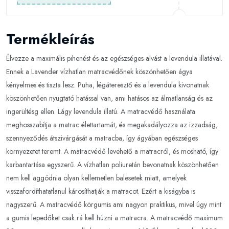
Termékleírás
Élvezze a maximális pihenést és az egészséges alvást a levendula illatával.
Ennek a Lavender vízhatlan matracvédőnek köszönhetően ágya
kényelmes és tiszta lesz. Puha, légáteresztő és a levendula kivonatnak
köszönhetően nyugtató hatással van, ami hatásos az álmatlanság és az
ingerültésg ellen. Lágy levendula illatú. A matracvédő használata
meghosszabítja a matrac élettartamát, és megakadályozza az izzadság,
szennyeződés átszivárgását a matracba, így ágyában egészséges
környezetet teremt. A matracvédő levehető a matracról, és mosható, így
karbantartása egyszerű. A vízhatlan poliuretán bevonatnak köszönhetően
nem kell aggódnia olyan kellemetlen balesetek miatt, amelyek
visszafordíthatatlanul károsíthatják a matracot. Ezért a kiságyba is
nagyszerű. A matracvédő körgumis ami nagyon praktikus, mivel úgy mint
a gumis lepedőket csak rá kell húzni a matracra. A matracvédő maximum