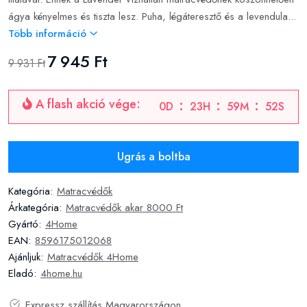
ágya kényelmes és tiszta lesz. Puha, légáteresztő és a levendula...
Több információ
7 945 Ft
9 931 Ft
A flash akció vége:
0
D
23
H
59
M
51
S
Ugrás a boltba
Kategória:
Matracvédők
Árkategória:
Matracvédők akar 8000 Ft
Gyártó:
4Home
EAN:
8596175012068
Ajánljuk:
Matracvédők 4Home
Eladó:
4home.hu
Expressz szállítás Magyarországon