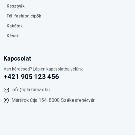
Kesztyűk
Téli fashion cipők
Kabátok
Kések
Kapcsolat
Van kérdésed? Lépjen kapcsolatba velünk
+421 905 123 456
info@plazamax.hu
Mártírok útja 154, 8000 Székesfehérvár