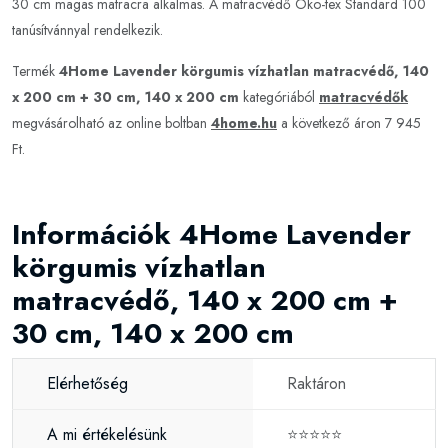
30 cm magas matracra alkalmas. A matracvédő Öko-tex Standard 100
tanúsítvánnyal rendelkezik.
Termék
4Home Lavender körgumis vízhatlan matracvédő, 140
x 200 cm + 30 cm, 140 x 200 cm
kategóriából
matracvédők
megvásárolható az online boltban
4home.hu
a következő áron 7 945
Ft.
Információk 4Home Lavender
körgumis vízhatlan
matracvédő, 140 x 200 cm +
30 cm, 140 x 200 cm
Elérhetőség
Raktáron
A mi értékelésünk
⭐⭐⭐⭐⭐