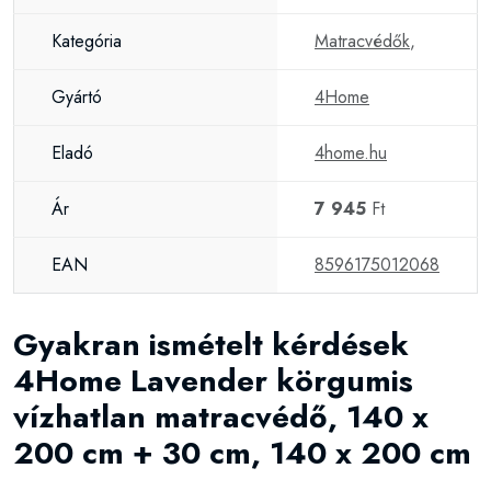
Kategória
Matracvédők
,
Gyártó
4Home
Eladó
4home.hu
Ár
7 945
Ft
EAN
8596175012068
Gyakran ismételt kérdések
4Home Lavender körgumis
vízhatlan matracvédő, 140 x
200 cm + 30 cm, 140 x 200 cm