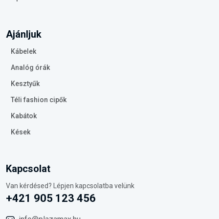
Ajánljuk
Kábelek
Analóg órák
Kesztyűk
Téli fashion cipők
Kabátok
Kések
Kapcsolat
Van kérdésed? Lépjen kapcsolatba velünk
+421 905 123 456