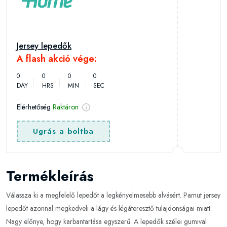
Jersey lepedők
A flash akció vége:
0
0
0
0
DAY
HRS
MIN
SEC
Elérhetőség
Raktáron
Ugrás a boltba
Termékleírás
Válassza ki a megfelelő lepedőt a legkényelmesebb alvásért. Pamut jersey
lepedőt azonnal megkedveli a lágy és légáteresztő tulajdonságai miatt.
Nagy előnye, hogy karbantartása egyszerű. A lepedők szélei gumival