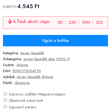
4 545 Ft
5 681 Ft
A flash akció vége:
0
D
23
H
59
M
51
S
Ugrás a boltba
Kategória:
Jersey lepedők
Árkategória:
Jersey lepedők akar 5000 Ft
Gyártó:
4Home
EAN:
8596175004735
Ajánljuk:
Jersey lepedők 4Home
Eladó:
4home.hu
Expressz szállítás Magyarországon
Ellenőrzött online bolt
Egyszerű panasz