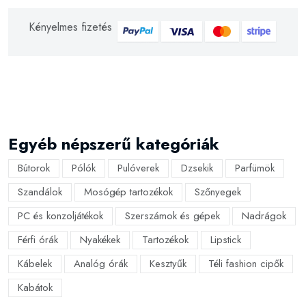
Kényelmes fizetés
Egyéb népszerű kategóriák
Bútorok
Pólók
Pulóverek
Dzsekik
Parfümök
Szandálok
Mosógép tartozékok
Szőnyegek
PC és konzoljátékok
Szerszámok és gépek
Nadrágok
Férfi órák
Nyakékek
Tartozékok
Lipstick
Kábelek
Analóg órák
Kesztyűk
Téli fashion cipők
Kabátok