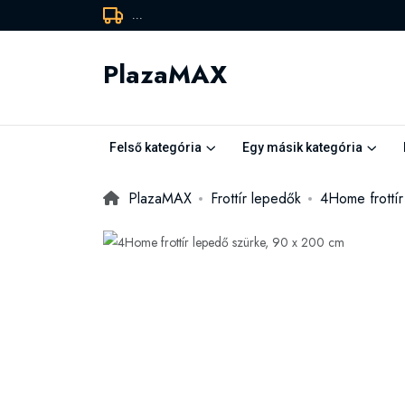
...
PlazaMAX
Felső kategória
Egy másik kategória
PlazaMAX
Frottír lepedők
4Home frottí