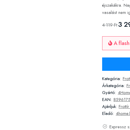
éjszakákra. Na
vasalást nem ig
3 2
4 119 Ft
A flash
Kategória:
Frot
Árkategória:
F
Gyártó:
4Hom
EAN:
859617
Ajánljuk:
Frott
Eladó:
4home.
Expressz s