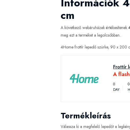
Információk 4
cm
A következő webáruházak értékesítenek
meg ezt a terméket a legolcsóbban..
4Home frottír lepedő szürke, 90 x 200 c
Frottír
A flas
0
0
DAY
H
Termékleírás
Válassza ki a megfelelő lepedőt a legkény