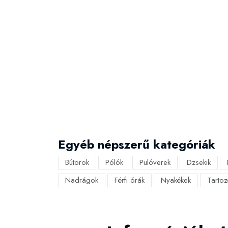
Egyéb népszerű kategóriák
Bútorok
Pólók
Pulóverek
Dzsekik
Nadrágok
Férfi órák
Nyakékek
Tartoz