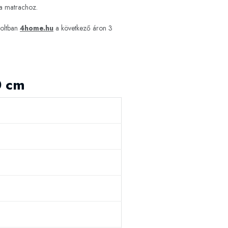
k a matrachoz.
boltban
4home.hu
a következő áron 3
0 cm