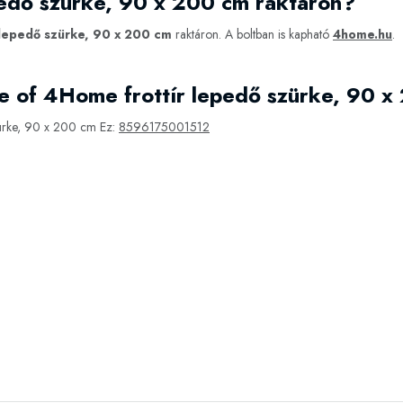
pedő szürke, 90 x 200 cm raktáron?
lepedő szürke, 90 x 200 cm
raktáron. A boltban is kapható
4home.hu
.
e of 4Home frottír lepedő szürke, 90 
ürke, 90 x 200 cm Ez:
8596175001512