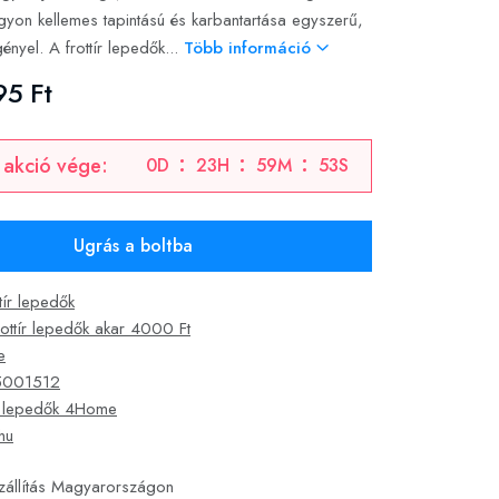
gyon kellemes tapintású és karbantartása egyszerű,
ényel. A frottír lepedők...
Több információ
95 Ft
 akció vége:
0
D
23
H
59
M
52
S
Ugrás a boltba
tír lepedők
rottír lepedők akar 4000 Ft
e
5001512
ír lepedők 4Home
hu
zállítás Magyarországon