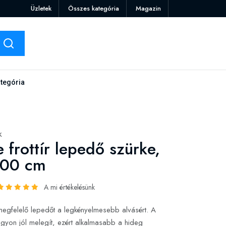
Üzletek
Összes kategória
Magazin
tegória
k
frottír lepedő szürke,
200 cm
A mi értékelésünk
megfelelő lepedőt a legkényelmesebb alvásért. A
nagyon jól melegít, ezért alkalmasabb a hideg