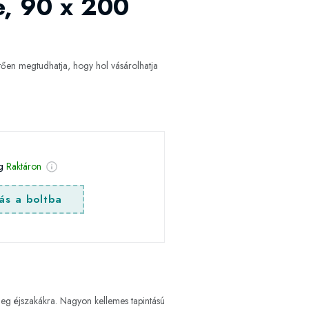
e, 90 x 200
ően megtudhatja, hogy hol vásárolhatja
ég
Raktáron
ás a boltba
ideg éjszakákra. Nagyon kellemes tapintású