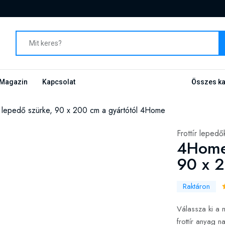
Magazin
Kapcsolat
Összes ka
r lepedő szürke, 90 x 200 cm a gyártótól 4Home
Frottír lepedő
4Home 
90 x 
Raktáron
Válassza ki a 
frottír anyag 