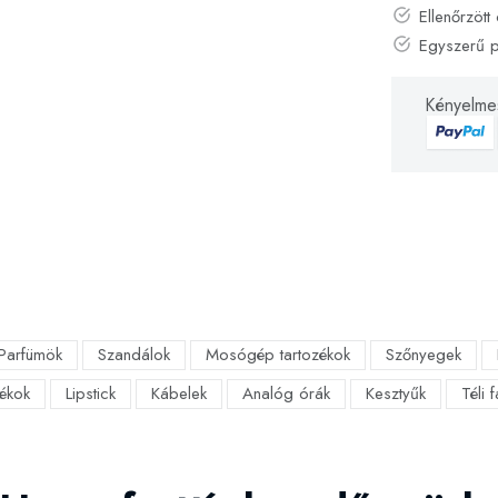
Ellenőrzött 
Egyszerű 
Kényelmes
Parfümök
Szandálok
Mosógép tartozékok
Szőnyegek
ékok
Lipstick
Kábelek
Analóg órák
Kesztyűk
Téli 