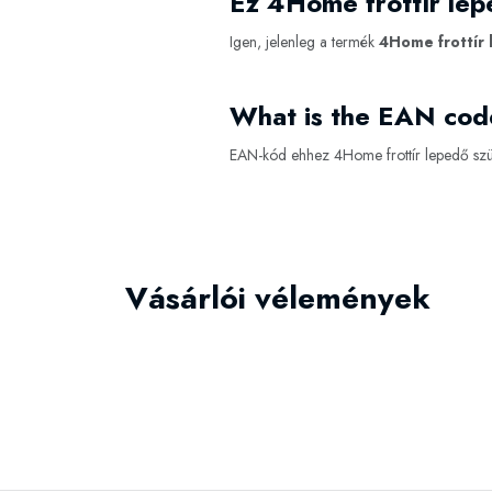
Ez 4Home frottír le
Igen, jelenleg a termék
4Home frottír 
What is the EAN cod
EAN-kód ehhez 4Home frottír lepedő sz
Vásárlói vélemények