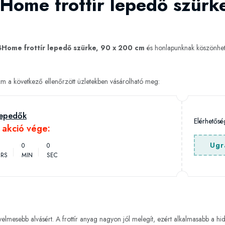
Home frottír lepedő szürk
4Home frottír lepedő szürke, 90 x 200 cm
és honlapunknak köszönhet
m a következő ellenőrzött üzletekben vásárolható meg:
 lepedők
Elérhetős
h akció vége:
Ugr
0
0
RS
MIN
SEC
elmesebb alvásért. A frottír anyag nagyon jól melegít, ezért alkalmasabb a h