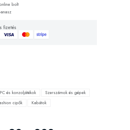
online bolt
panasz
 fizetés
PC és konzoljátékok
Szerszámok és gépek
fashion cipők
Kabátok