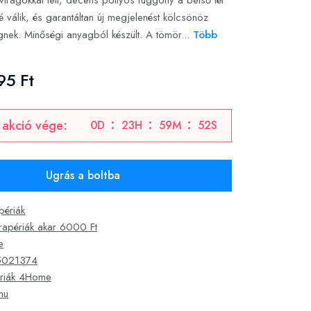
irágokkal teli, decens pöttyös függöny a belső tér
 válik, és garantáltan új megjelenést kölcsönöz
gnek. Minőségi anyagból készült. A tömör...
Több
95 Ft
 akció vége:
0
D
23
H
59
M
51
S
Ugrás a boltba
périák
rapériák akar 6000 Ft
e
5021374
riák 4Home
hu