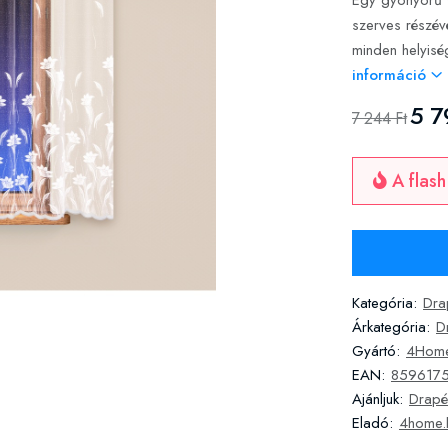
Egy gyönyörű v
szerves részévé
minden helyisé
információ
5 7
7 244 Ft
A flash
Kategória:
Dra
Árkategória:
D
Gyártó:
4Hom
EAN:
859617
Ajánljuk:
Drapé
Eladó:
4home.