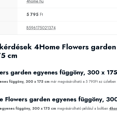
4home.hu
5 795
Ft
8596175021374
 kérdések 4Home Flowers garden
75 cm
ers garden egyenes függöny, 300 x 17
nes függöny, 300 x 175 cm
már megvásárolható a 5 795Ft az üzletben
e Flowers garden egyenes függöny, 30
egyenes függöny, 300 x 175 cm
megvásárolható például a boltban
4ho