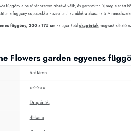
yös függöny a belső tér szerves részévé válik, és garantáltan új megjelenést
tően a függöny csipeszekkel közvetlenül az ablakra akasztható. A ráncolszal
nes függöny, 300 x 175 cm
kategóriából
drapériák
megvásárolható az
e Flowers garden egyenes függö
Raktáron
⭐⭐⭐⭐⭐
Drapériák
,
4Home