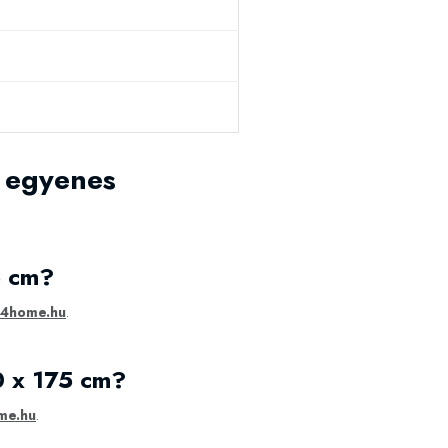
 egyenes
5 cm?
4home.hu
.
0 x 175 cm?
me.hu
.