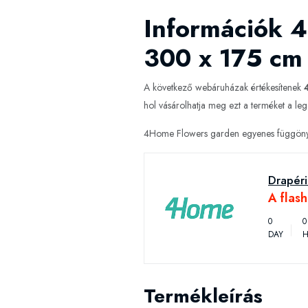
Információk 
300 x 175 cm
A következő webáruházak értékesítenek
hol vásárolhatja meg ezt a terméket a leg
4Home Flowers garden egyenes függöny, 
Drapéri
A flas
0
0
DAY
H
Termékleírás