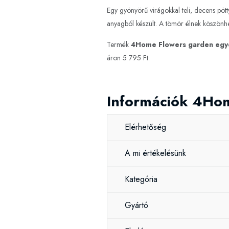
Egy gyönyörű virágokkal teli, decens pött
anyagból készült. A tömör élnek köszönhe
Termék
4Home Flowers garden egye
áron 5 795 Ft.
Információk 4Hom
Elérhetőség
A mi értékelésünk
Kategória
Gyártó