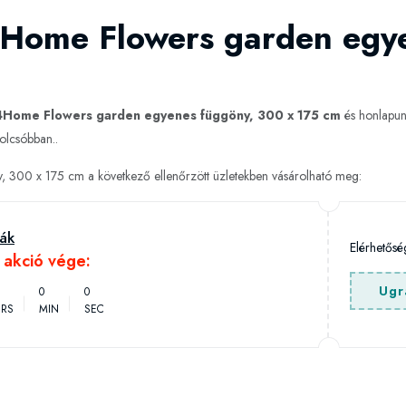
4Home Flowers garden egy
4Home Flowers garden egyenes függöny, 300 x 175 cm
és honlapun
olcsóbban..
300 x 175 cm a következő ellenőrzött üzletekben vásárolható meg:
ák
Elérhetős
h akció vége:
Ugr
0
0
RS
MIN
SEC