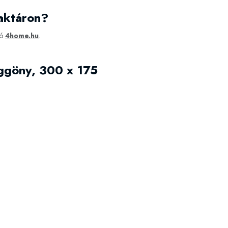
aktáron?
tó
4home.hu
.
ggöny, 300 x 175