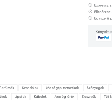
Expressz s
Ellenőrzött 
Egyszerű 
Kényelmes
Parfümök
Szandálok
Mosógép tartozékok
Szőnyegek
ékok
Lipstick
Kábelek
Analóg órák
Kesztyűk
Téli 