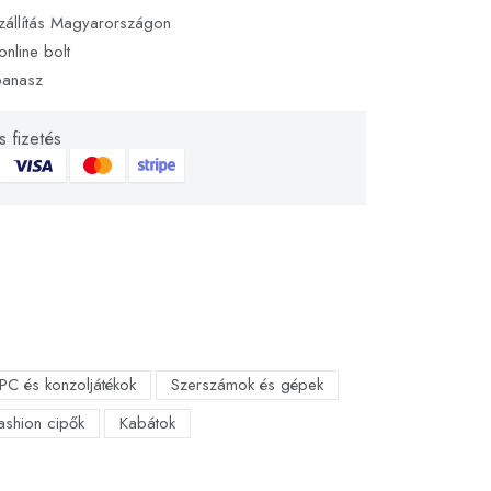
zállítás Magyarországon
online bolt
panasz
 fizetés
PC és konzoljátékok
Szerszámok és gépek
fashion cipők
Kabátok