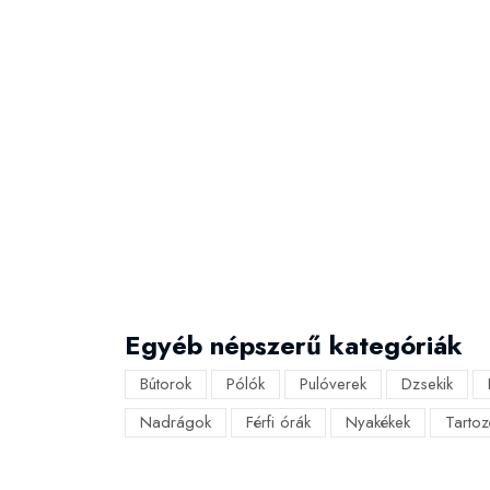
Egyéb népszerű kategóriák
Bútorok
Pólók
Pulóverek
Dzsekik
Nadrágok
Férfi órák
Nyakékek
Tartoz