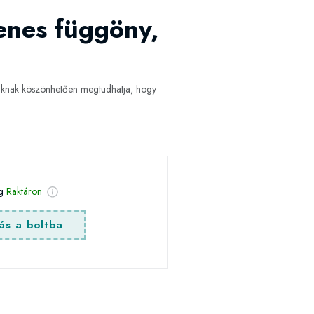
enes függöny,
knak köszönhetően megtudhatja, hogy
ég
Raktáron
ás a boltba