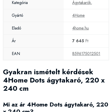
Kategória
Ágytakarók
,
Gyártó
4Home
Eladó
4home.hu
Ár
7 645
Ft
EAN
8596175012501
Gyakran ismételt kérdések
4Home Dots ágytakaró, 220 x
240 cm
Mi az ár 4Home Dots ágytakaró, 220
x 240 cm?