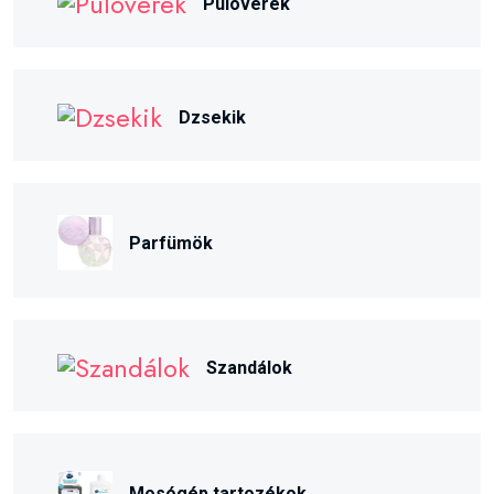
Pulóverek
Dzsekik
Parfümök
Szandálok
Mosógép tartozékok