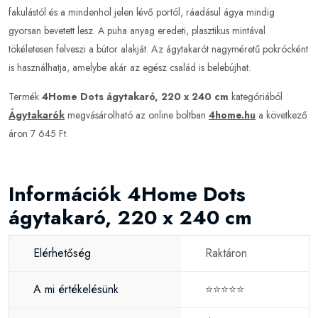
fakulástól és a mindenhol jelen lévő portól, ráadásul ágya mindig
gyorsan bevetett lesz. A puha anyag eredeti, plasztikus mintával
tökéletesen felveszi a bútor alakját. Az ágytakarót nagyméretű pokrócként
is használhatja, amelybe akár az egész család is belebújhat.
Termék
4Home Dots ágytakaró, 220 x 240 cm
kategóriából
Ágytakarók
megvásárolható az online boltban
4home.hu
a következő
áron 7 645 Ft.
Információk 4Home Dots
ágytakaró, 220 x 240 cm
Elérhetőség
Raktáron
A mi értékelésünk
⭐⭐⭐⭐⭐