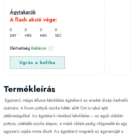
Ágytakarók
A flash akció vége:
0
0
0
0
DAY
HRS
MIN
SEC
Elérhetőség
Raktáron
Ugrás a boltba
Termékleírás
Egyszerű, mégis stílusos kétoldalas ágytakaró az eredeti dizájn kedvelői
számára. A finom pöttyök szürke háttér előtt Önt is rabul ejtik
játékosságukkal. Az ágytakaró ráadásul kétoldalas – az egyik oldalán
pöttyös, sötétebb szürke alapon, a másik oldala pedig világosabb és egy
egyszerű csipke minta díszíti. Az ágytakaró megvédi az ágyneműjét a