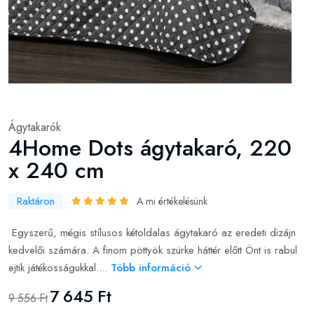
Ágytakarók
4Home Dots ágytakaró, 220
x 240 cm
Raktáron
A mi értékelésünk
Egyszerű, mégis stílusos kétoldalas ágytakaró az eredeti dizájn
kedvelői számára. A finom pöttyök szürke háttér előtt Önt is rabul
ejtik játékosságukkal....
Több információ
7 645 Ft
9 556 Ft