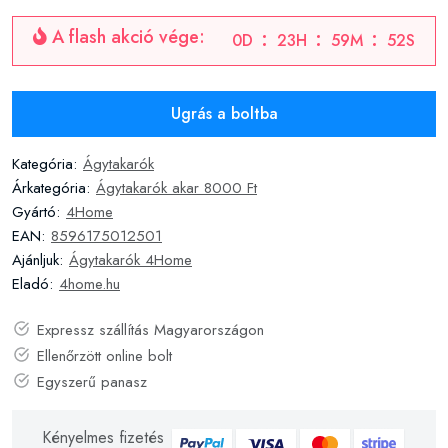
A flash akció vége:
0
D
23
H
59
M
51
S
Ugrás a boltba
Kategória:
Ágytakarók
Árkategória:
Ágytakarók akar 8000 Ft
Gyártó:
4Home
EAN:
8596175012501
Ajánljuk:
Ágytakarók 4Home
Eladó:
4home.hu
Expressz szállítás Magyarországon
Ellenőrzött online bolt
Egyszerű panasz
Kényelmes fizetés