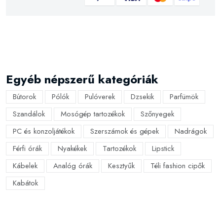
Egyéb népszerű kategóriák
Bútorok
Pólók
Pulóverek
Dzsekik
Parfümök
Szandálok
Mosógép tartozékok
Szőnyegek
PC és konzoljátékok
Szerszámok és gépek
Nadrágok
Férfi órák
Nyakékek
Tartozékok
Lipstick
Kábelek
Analóg órák
Kesztyűk
Téli fashion cipők
Kabátok