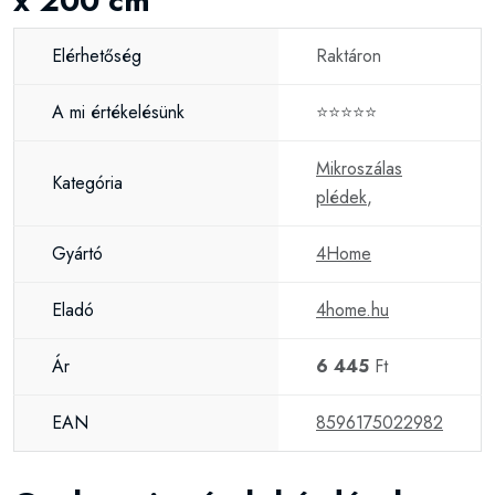
x 200 cm
Elérhetőség
Raktáron
A mi értékelésünk
⭐⭐⭐⭐⭐
Mikroszálas
Kategória
plédek
,
Gyártó
4Home
Eladó
4home.hu
Ár
6 445
Ft
EAN
8596175022982