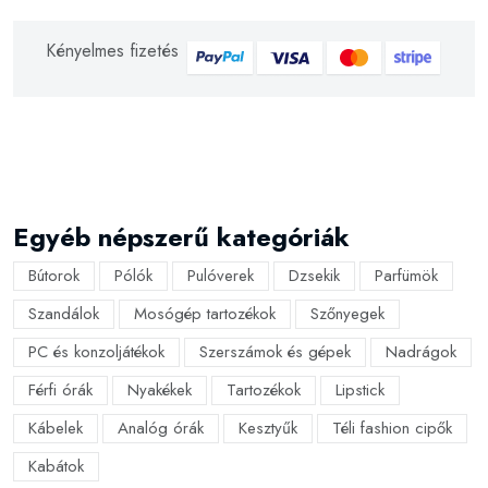
Kényelmes fizetés
Egyéb népszerű kategóriák
Bútorok
Pólók
Pulóverek
Dzsekik
Parfümök
Szandálok
Mosógép tartozékok
Szőnyegek
PC és konzoljátékok
Szerszámok és gépek
Nadrágok
Férfi órák
Nyakékek
Tartozékok
Lipstick
Kábelek
Analóg órák
Kesztyűk
Téli fashion cipők
Kabátok