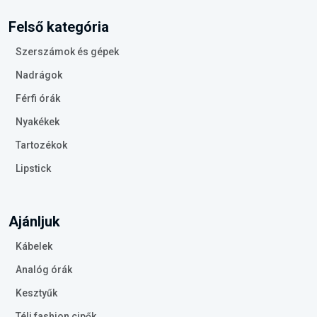
Felső kategória
Szerszámok és gépek
Nadrágok
Férfi órák
Nyakékek
Tartozékok
Lipstick
Ajánljuk
Kábelek
Analóg órák
Kesztyűk
Téli fashion cipők