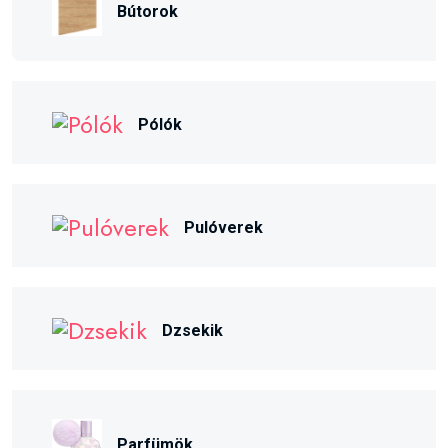
Bútorok
Pólók
Pulóverek
Dzsekik
Parfümök