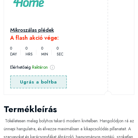
Mikroszálas plédek
A flash akció vége:
0
0
0
0
DAY
HRS
MIN
SEC
Elérhetőség
Raktáron
Ugrás a boltba
Termékleírás
Tökéletesen meleg bolyhos takaró modern kivitelben. Hangolódjon rá az
ünnepi hangulatra, és élvezze maximálisan a kikapcsolódás pillanatait. A
szarvasokat és karácsonyfákat ábrázoló, hagyományos mintájú, szokatlan