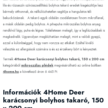
lila és rózsaszín színösszeállítású bolyhos takaró eredeti kiegészítője lesz
bármely otthonnak, és nélkülözhetetlen segítője a hangulatos téli
bekuckózásnak. A takaró egyik oldalán csodálatosan finom mikroflanel,
a másik oldalán pedig bolyhos. A pihepuha mikroszálas bolyhos anyag
rendkívül lágy, puha és légies. Tökéletesen melegít, így a legfázósabbak is
megkedvelik. Ugyanolyan megbízhatóan melegít, mint a valódi gyapjú,
azzal a különbséggel, hogy nem vonzza az atkákat. Ezáltal kiváló
választás az allergiások számára is és az érzékeny bőrt is kényezteti.
Termék
4Home Deer karácsonyi bolyhos takaró, 150 x 200 cm
kategóriából
mikroszálas plédek
megvásárolható az online boltban
4home.hu
a következő áron 6 445 Ft.
Információk 4Home Deer
karácsonyi bolyhos takaró, 150