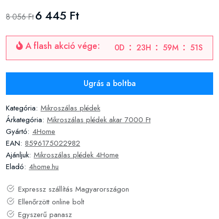
6 445 Ft
8 056 Ft
A flash akció vége:
0
D
23
H
59
M
51
S
Ugrás a boltba
Kategória:
Mikroszálas plédek
Árkategória:
Mikroszálas plédek akar 7000 Ft
Gyártó:
4Home
EAN:
8596175022982
Ajánljuk:
Mikroszálas plédek 4Home
Eladó:
4home.hu
Expressz szállítás Magyarországon
Ellenőrzött online bolt
Egyszerű panasz