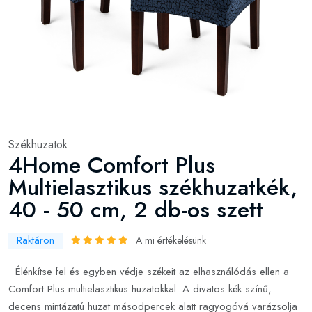
Székhuzatok
4Home Comfort Plus
Multielasztikus székhuzatkék,
40 - 50 cm, 2 db-os szett
Raktáron
A mi értékelésünk
Élénkítse fel és egyben védje székeit az elhasználódás ellen a
Comfort Plus multielasztikus huzatokkal. A divatos kék színű,
decens mintázatú huzat másodpercek alatt ragyogóvá varázsolja