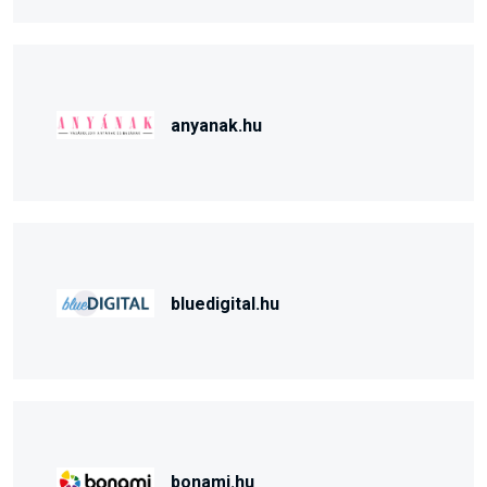
anyanak.hu
bluedigital.hu
bonami.hu