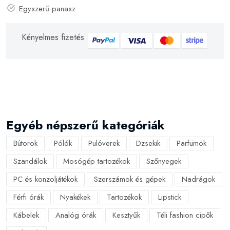
Egyszerű panasz
Kényelmes fizetés
Egyéb népszerű kategóriák
Bútorok
Pólók
Pulóverek
Dzsekik
Parfümök
Szandálok
Mosógép tartozékok
Szőnyegek
PC és konzoljátékok
Szerszámok és gépek
Nadrágok
Férfi órák
Nyakékek
Tartozékok
Lipstick
Kábelek
Analóg órák
Kesztyűk
Téli fashion cipők