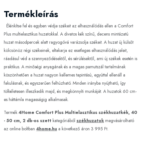
Termékleírás
Élénkítse fel és egyben védje székeit az elhasználódás ellen a Comfort
Plus multielasztikus huzatokkal. A divatos kék színű, decens mintázatú
huzat másodpercek alatt ragyogóvá varázsolja székeit. A huzat új külsőt
kölcsönöz régi székeinek, eltakarja ez esetleges elhasználódás jeleit,
ráadásul véd a szennyeződésektől, és sérülésektől, ami új székek esetén is
praktikus. A minőségi anyagának és a magas pamutszál tartalmának
köszönhetően a huzat nagyon kellemes tapintású, egyúttal ellenáll a
fakulásnak, és egyszerűen felhúzható. Minden irányba nyújtható, így
tölkéletesen illeszkedik majd, és megkönnyíti munkáját. A huzatok 60 cm-
es háttámla magasságig alkalmasak.
Termék
4Home Comfort Plus Multielasztikus székhuzatkék, 40
- 50 cm, 2 db-os szett
kategóriából
székhuzatok
megvásárolható
az online boltban
4home.hu
a következő áron 3 995 Ft.