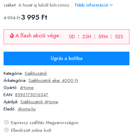
székeit. A huzat új külsőt kölcsönöz...
Több információ
3 995 Ft
4 994 Ft
A flash akció vége:
0
D
23
H
59
M
51
S
Ugrás a boltba
Kategória:
Székhuzatok
Árkategória:
Székhuzatok akar 4000 Ft
Gyártó:
4Home
EAN:
8596175016547
Ajánljuk:
Székhuzatok 4Home
Eladó:
4home.hu
Expressz szállítás Magyarországon
Ellenőrzött online bolt