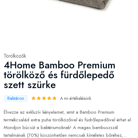
Törölközők
4Home Bamboo Premium
törölköző és fürdőlepedő
szett szürke
Raktáron
A mi értékelésünk
Élvezze az exkluzív kényelemet, amit a Bamboo Premium
termékcsalád extra puha törölközőivel és füdrőlepedőivel érhet el.
Mondjon búcsút a baktériumoknak! A magas bambuszszál
tartalmának (70%) köszönhetően nemcsak kíméletes bőréhez,...