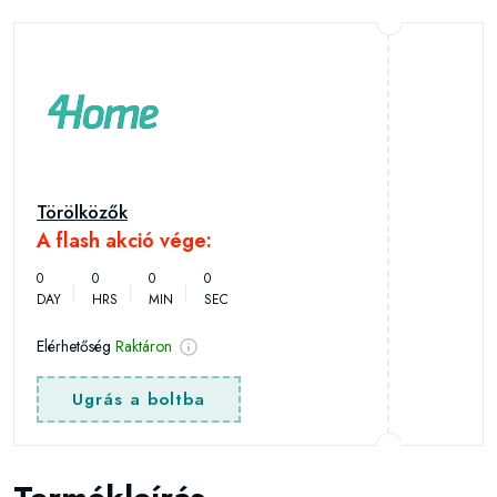
Törölközők
A flash akció vége:
0
0
0
0
DAY
HRS
MIN
SEC
Elérhetőség
Raktáron
Ugrás a boltba