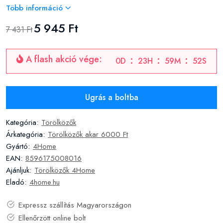
Több információ
5 945 Ft
7 431 Ft
A flash akció vége:
0
D
23
H
59
M
52
S
Ugrás a boltba
Kategória:
Törölközők
Árkategória:
Törölközők akar 6000 Ft
Gyártó:
4Home
EAN:
8596175008016
Ajánljuk:
Törölközők 4Home
Eladó:
4home.hu
Expressz szállítás Magyarországon
Ellenőrzött online bolt