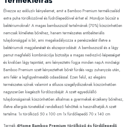
Termékleírás
Élvezze az exkluzív kényelemet, amit a Bamboo Premium termékcsalád
extra puha törölközőivel és füdrőlepedőivel érhet el. Mondjon búcsút a
baktériumoknak! A magas bambuszszál tartalmának (70%) köszönhetően
nemcsak kíméletes bőréhez, hanem természetes antibakteriális
tulajdonsággal is bír, ami megakadályozza a penészedést illetve a
baktériumok megjelenését és elszaporodását. A bambuszszál és a lágy
pamut megfelelő kombinációja biztosítja a magas nedvszívó képességet
és kiválóan lágy tapintást, ami kényeztetni fogja minden nap.A minőségi
Bamboo Premium szett kényeztetheti bőrét fürdés vagy zuhanyzás után,
ami felér a legfigyelmesebb odaadással. Ezen felül, az elegáns
természetes színek valamint a stílusos szegélydíszeknek köszönhetően
nagyszerűen kiegészíti fürdőszobáját. A szett egyedülálló
tulajdonságainak köszönhetően alkalmas a gyermekek érzékeny bőréhez,
illetve allergiás tünetekkel rendelkező felnőttek is használhatják.A szett
tartalma: 1x törölköző 50 x 100 cm 1x fürdőlepedő 70 x 140 cm
Termék
4Home Bamboo Premium törölköző és fürdőlepedő