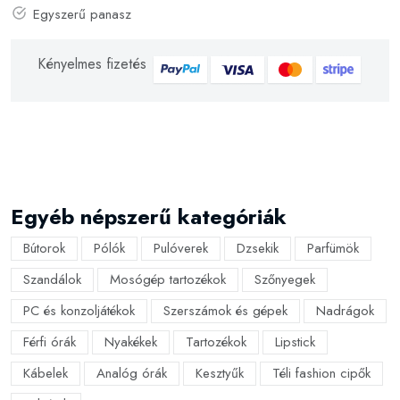
Egyszerű panasz
Kényelmes fizetés
Egyéb népszerű kategóriák
Bútorok
Pólók
Pulóverek
Dzsekik
Parfümök
Szandálok
Mosógép tartozékok
Szőnyegek
PC és konzoljátékok
Szerszámok és gépek
Nadrágok
Férfi órák
Nyakékek
Tartozékok
Lipstick
Kábelek
Analóg órák
Kesztyűk
Téli fashion cipők