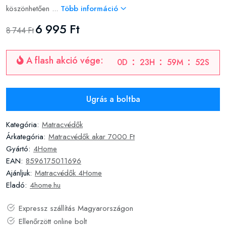
köszönhetően ...
Több információ
6 995 Ft
8 744 Ft
A flash akció vége:
0
D
23
H
59
M
51
S
Ugrás a boltba
Kategória:
Matracvédők
Árkategória:
Matracvédők akar 7000 Ft
Gyártó:
4Home
EAN:
8596175011696
Ajánljuk:
Matracvédők 4Home
Eladó:
4home.hu
Expressz szállítás Magyarországon
Ellenőrzött online bolt