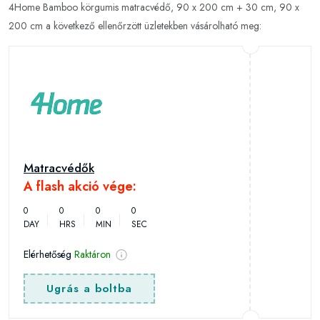
4Home Bamboo körgumis matracvédő, 90 x 200 cm + 30 cm, 90 x
200 cm a következő ellenőrzött üzletekben vásárolható meg:
Matracvédők
A flash akció vége:
0
0
0
0
DAY
HRS
MIN
SEC
Elérhetőség
Raktáron
Ugrás a boltba