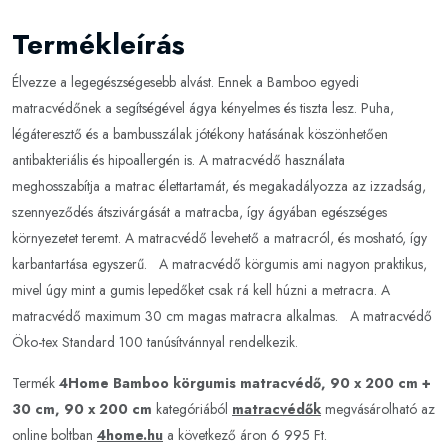
Termékleírás
Élvezze a legegészségesebb alvást. Ennek a Bamboo egyedi
matracvédőnek a segítségével ágya kényelmes és tiszta lesz. Puha,
légáteresztő és a bambusszálak jótékony hatásának köszönhetően
antibakteriális és hipoallergén is. A matracvédő használata
meghosszabítja a matrac élettartamát, és megakadályozza az izzadság,
szennyeződés átszivárgását a matracba, így ágyában egészséges
környezetet teremt. A matracvédő levehető a matracról, és mosható, így
karbantartása egyszerű. A matracvédő körgumis ami nagyon praktikus,
mivel úgy mint a gumis lepedőket csak rá kell húzni a metracra. A
matracvédő maximum 30 cm magas matracra alkalmas. A matracvédő
Öko-tex Standard 100 tanúsítvánnyal rendelkezik.
Termék
4Home Bamboo körgumis matracvédő, 90 x 200 cm +
30 cm, 90 x 200 cm
kategóriából
matracvédők
megvásárolható az
online boltban
4home.hu
a következő áron 6 995 Ft.