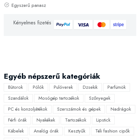
Egyszerű panasz
Kényelmes fizetés
Egyéb népszerű kategóriák
Bútorok
Pólók
Pulóverek
Dzsekik
Parfümök
Szandálok
Mosógép tartozékok
Szőnyegek
PC és konzoljátékok
Szerszámok és gépek
Nadrágok
Férfi órák
Nyakékek
Tartozékok
Lipstick
Kábelek
Analóg órák
Kesztyűk
Téli fashion cipők