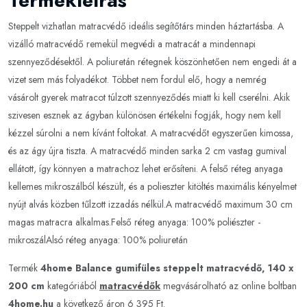
Termékleírás
Steppelt vizhatlan matracvédő ideális segítőtárs minden háztartásba. A
vizálló matracvédő remekül megvédi a matracát a mindennapi
szennyeződésektől. A poliuretán rétegnek köszönhetően nem engedi át a
vizet sem más folyadékot. Többet nem fordul elő, hogy a nemrég
vásárolt gyerek matracot túlzott szennyeződés miatt ki kell cserélni. Akik
szivesen esznek az ágyban különösen értékelni fogják, hogy nem kell
kézzel súrolni a nem kívánt foltokat. A matracvédőt egyszerűen kimossa,
és az ágy újra tiszta. A matracvédő minden sarka 2 cm vastag gumival
ellátott, így könnyen a matrachoz lehet erősíteni. A felső réteg anyaga
kellemes mikroszálból készült, és a polieszter kitöltés maximális kényelmet
nyújt alvás közben tűlzott izzadás nélkül.A matracvédő maximum 30 cm
magas matracra alkalmas.Felső réteg anyaga: 100% poliészter -
mikroszálAlsó réteg anyaga: 100% poliuretán
Termék
4home Balance gumifüles steppelt matracvédő, 140 x
200 cm
kategóriából
matracvédők
megvásárolható az online boltban
4home.hu
a következő áron 6 395 Ft.