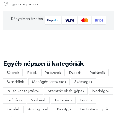
Egyszerű panasz
Kényelmes fizetés
Egyéb népszerű kategóriák
Bútorok
Pólók
Pulóverek
Dzsekik
Parfümök
Szandálok
Mosógép tartozékok
Szőnyegek
PC és konzoljátékok
Szerszámok és gépek
Nadrágok
Férfi órák
Nyakékek
Tartozékok
Lipstick
Kábelek
Analóg órák
Kesztyűk
Téli fashion cipők