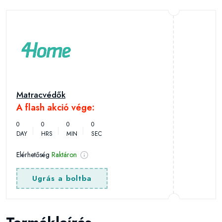
Matracvédők
A flash akció vége:
0
0
0
0
DAY
HRS
MIN
SEC
Elérhetőség
Raktáron
Ugrás a boltba