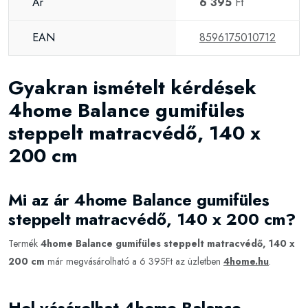
Ár
6 395
Ft
EAN
8596175010712
Gyakran ismételt kérdések
4home Balance gumifüles
steppelt matracvédő, 140 x
200 cm
Mi az ár 4home Balance gumifüles
steppelt matracvédő, 140 x 200 cm?
Termék
4home Balance gumifüles steppelt matracvédő, 140 x
200 cm
már megvásárolható a 6 395Ft az üzletben
4home.hu
.
Hol vásárolhat 4home Balance