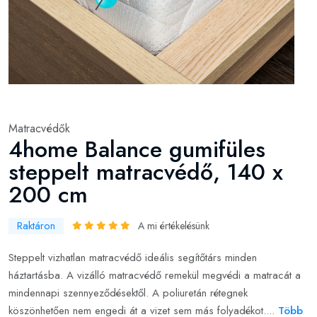
Matracvédők
4home Balance gumifüles
steppelt matracvédő, 140 x
200 cm
Raktáron
A mi értékelésünk
Steppelt vizhatlan matracvédő ideális segítőtárs minden
háztartásba. A vizálló matracvédő remekül megvédi a matracát a
mindennapi szennyeződésektől. A poliuretán rétegnek
köszönhetően nem engedi át a vizet sem más folyadékot....
Több