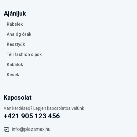
Ajánljuk
Kábelek
Analóg órák
Kesztyűk
Téli fashion cipők
Kabátok
Kések
Kapcsolat
Van kérdésed? Lépjen kapcsolatba velünk
+421 905 123 456
info@plazamax.hu