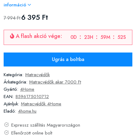
információ
6 395 Ft
7 994 Ft
A flash akció vége:
0
D
23
H
59
M
51
S
Ugrás a boltba
Kategória:
Matracvédők
Árkategória:
Matracvédők akar 7000 Ft
Gyártó:
4Home
EAN:
8596175010712
Ajánljuk:
Matracvédők 4Home
Eladó:
4home.hu
Expressz szállítás Magyarországon
Ellenőrzött online bolt