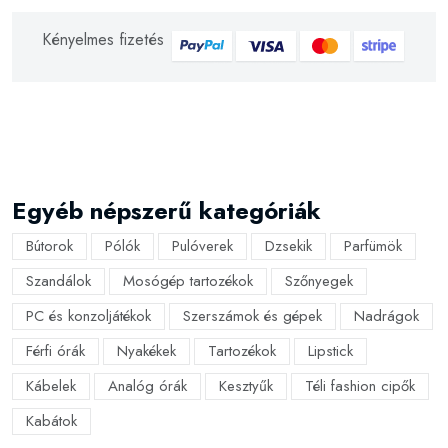
Kényelmes fizetés
Egyéb népszerű kategóriák
Bútorok
Pólók
Pulóverek
Dzsekik
Parfümök
Szandálok
Mosógép tartozékok
Szőnyegek
PC és konzoljátékok
Szerszámok és gépek
Nadrágok
Férfi órák
Nyakékek
Tartozékok
Lipstick
Kábelek
Analóg órák
Kesztyűk
Téli fashion cipők
Kabátok