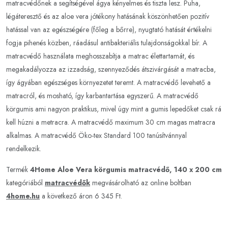
matracvédőnek a segítségével ágya kényelmes és tiszta lesz. Puha,
légáteresztő és az aloe vera jótékony hatásának köszönhetően pozitív
hatással van az egészségére (főleg a bőrre), nyugtató hatását értékelni
fogja pihenés közben, ráadásul antibakteriális tulajdonságokkal bír. A
matracvédő használata meghosszabítja a matrac élettartamát, és
megakadályozza az izzadság, szennyeződés átszivárgását a matracba,
így ágyában egészséges környezetet teremt. A matracvédő levehető a
matracról, és mosható, így karbantartása egyszerű. A matracvédő
körgumis ami nagyon praktikus, mivel úgy mint a gumis lepedőket csak rá
kell húzni a metracra. A matracvédő maximum 30 cm magas matracra
alkalmas. A matracvédő Öko-tex Standard 100 tanúsítvánnyal
rendelkezik.
Termék
4Home Aloe Vera körgumis matracvédő, 140 x 200 cm
kategóriából
matracvédők
megvásárolható az online boltban
4home.hu
a következő áron 6 345 Ft.