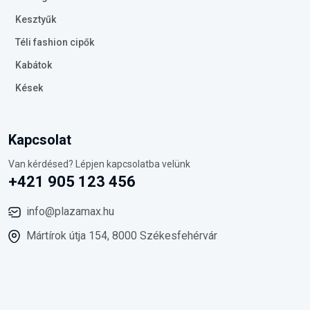
Kesztyűk
Téli fashion cipők
Kabátok
Kések
Kapcsolat
Van kérdésed? Lépjen kapcsolatba velünk
+421 905 123 456
info@plazamax.hu
Mártírok útja 154, 8000 Székesfehérvár