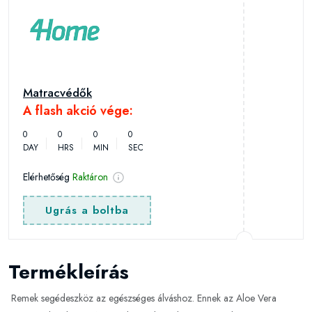
Matracvédők
A flash akció vége:
0
0
0
0
DAY
HRS
MIN
SEC
Elérhetőség
Raktáron
Ugrás a boltba
Termékleírás
Remek segédeszköz az egészséges álváshoz. Ennek az Aloe Vera