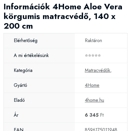
Információk 4Home Aloe Vera
körgumis matracvédő, 140 x
200 cm
Elérhetőség
Raktáron
A mi értékelésünk
⭐⭐⭐⭐⭐
Kategória
Matracvédők
,
Gyártó
4Home
Eladó
4home.hu
Ár
6 345
Ft
EAN
8596175011948