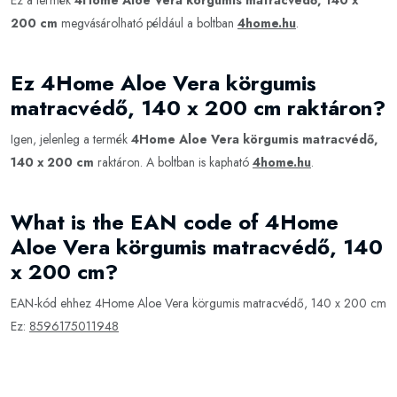
Ez a termék
4Home Aloe Vera körgumis matracvédő, 140 x
200 cm
megvásárolható például a boltban
4home.hu
.
Ez 4Home Aloe Vera körgumis
matracvédő, 140 x 200 cm raktáron?
Igen, jelenleg a termék
4Home Aloe Vera körgumis matracvédő,
140 x 200 cm
raktáron. A boltban is kapható
4home.hu
.
What is the EAN code of 4Home
Aloe Vera körgumis matracvédő, 140
x 200 cm?
EAN-kód ehhez 4Home Aloe Vera körgumis matracvédő, 140 x 200 cm
Ez:
8596175011948