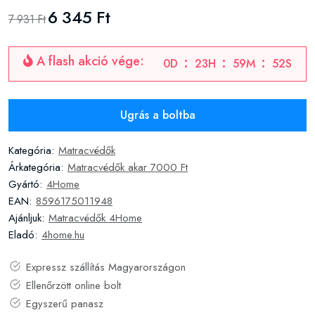
6 345 Ft
7 931 Ft
A flash akció vége:
0
D
23
H
59
M
51
S
Ugrás a boltba
Kategória:
Matracvédők
Árkategória:
Matracvédők akar 7000 Ft
Gyártó:
4Home
EAN:
8596175011948
Ajánljuk:
Matracvédők 4Home
Eladó:
4home.hu
Expressz szállítás Magyarországon
Ellenőrzött online bolt
Egyszerű panasz