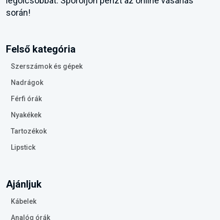
legolcsóbbat. Spóroljon pénzt az online vásárlás
során!
Felső kategória
Szerszámok és gépek
Nadrágok
Férfi órák
Nyakékek
Tartozékok
Lipstick
Ajánljuk
Kábelek
Analóg órák