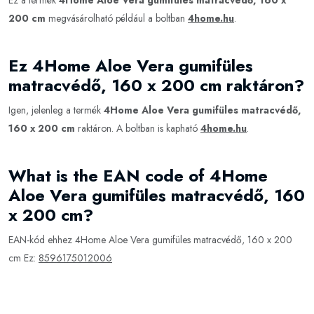
Ez a termék
4Home Aloe Vera gumifüles matracvédő, 160 x
200 cm
megvásárolható például a boltban
4home.hu
.
Ez 4Home Aloe Vera gumifüles
matracvédő, 160 x 200 cm raktáron?
Igen, jelenleg a termék
4Home Aloe Vera gumifüles matracvédő,
160 x 200 cm
raktáron. A boltban is kapható
4home.hu
.
What is the EAN code of 4Home
Aloe Vera gumifüles matracvédő, 160
x 200 cm?
EAN-kód ehhez 4Home Aloe Vera gumifüles matracvédő, 160 x 200
cm Ez:
8596175012006