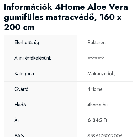
Információk 4Home Aloe Vera
gumifüles matracvédő, 160 x
200 cm
Elérhetőség
Raktáron
A mi értékelésünk
⭐⭐⭐⭐⭐
Kategória
Matracvédők
,
Gyártó
4Home
Eladó
4home.hu
Ár
6 345
Ft
EAN
8596175012006