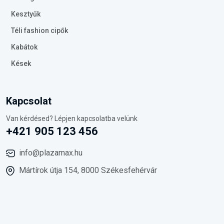
Kesztyűk
Téli fashion cipők
Kabátok
Kések
Kapcsolat
Van kérdésed? Lépjen kapcsolatba velünk
+421 905 123 456
info@plazamax.hu
Mártírok útja 154, 8000 Székesfehérvár