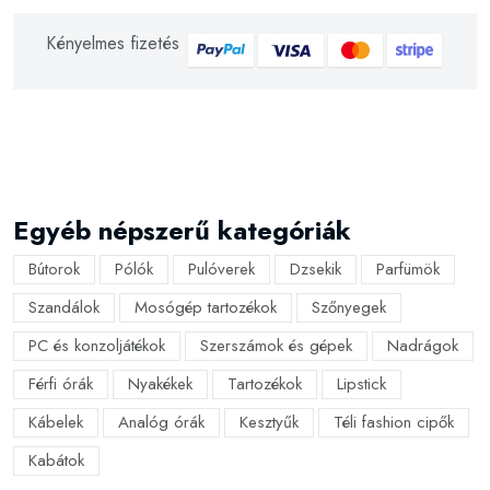
Kényelmes fizetés
Egyéb népszerű kategóriák
Bútorok
Pólók
Pulóverek
Dzsekik
Parfümök
Szandálok
Mosógép tartozékok
Szőnyegek
PC és konzoljátékok
Szerszámok és gépek
Nadrágok
Férfi órák
Nyakékek
Tartozékok
Lipstick
Kábelek
Analóg órák
Kesztyűk
Téli fashion cipők
Kabátok