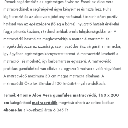
Remek segédeszköz az egészséges álváshoz. Ennek az Aloe Vera
matracvédőnek a segítségével ágya kényelmes és tiszta lesz. Puha,
légáteresztő és az aloe vera jótékony hatásának köszönhetően pozitív
hatással van az egészségére (főleg a bőrre), nyugtató hatását értékelni
fogja pihenés közben, ráadásul antibakteriális tulajdonságokkal bír. A
matracvédő használata meghosszabítja a matrac élettartamát, és
megakadályozza az izzadság, szennyeződés átszivárgását a matracba,
így ágyában egészséges környezetet teremt. A matracvédő levehető a
matracról, és mosható, így karbantartása egyszerű. A matracvédő
praktikus gumifülekkel van ellátva az egyszerű matracra való rögzítésért.
A matracvédő maximum 30 cm magas matracra alkalmas. A
matracvédő Öko-tex Standard 100 tanúsítvánnyal rendelkezik.
Termék
4Home Aloe Vera gumifüles matracvédő, 160 x 200
cm
kategóriából
matracvédők
megvásárolható az online boltban
4home.hu
a következő áron 6 345 Ft.