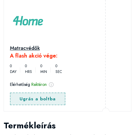
Matracvédők
A flash akció vége:
0
0
0
0
DAY
HRS
MIN
SEC
Elérhetőség
Raktáron
Ugrás a boltba
Termékleírás