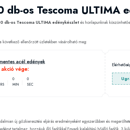
10 db-os Tescoma ULTIMA e
10 db-os Tescoma ULTIMA edénykészlet
és honlapunknak köszönhetően
következő ellenőrzött üzletekben vásárolható meg:
mentes acél edények
Elérhetős
h akció vége:
Ugr
0
0
RS
MIN
SEC
lmian új gőzkieresztési eljárás eredményeként egyszerűbben és megerőltetés né
dényt tartalmaz, hozzájuk illő fedőkkel.Egyedi kialakítású hőálló fedők, 3