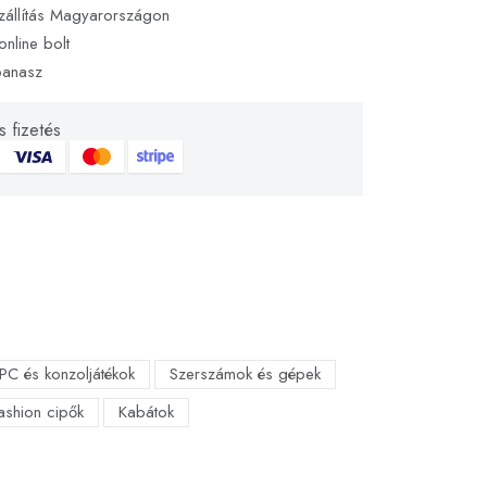
zállítás Magyarországon
online bolt
panasz
 fizetés
PC és konzoljátékok
Szerszámok és gépek
fashion cipők
Kabátok