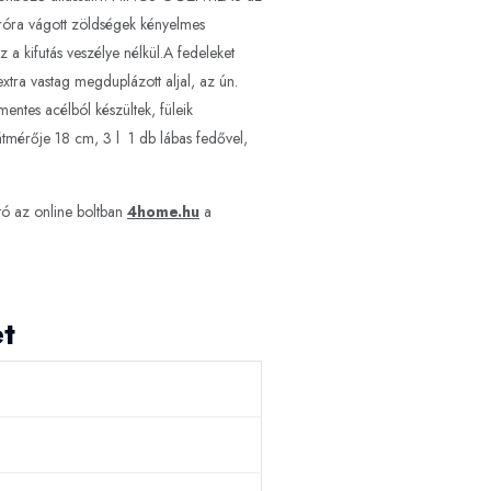
próra vágott zöldségek kényelmes
a kifutás veszélye nélkül.A fedeleket
xtra vastag megduplázott aljal, az ún.
entes acélból készültek, füleik
tmérője 18 cm, 3 l 1 db lábas fedővel,
ó az online boltban
4home.hu
a
t