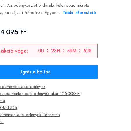
teleit. Az edénykészlet 5 darab, különböző méretű
z, hozzájuk illő fedőkkel.Egyedi...
Több információ
4 095 Ft
 akció vége:
0
D
23
H
59
M
51
S
Ugrás a boltba
sdamentes acél edények
ozsdamentes acél edények akar 125000 Ft
oma
8454246
amentes acél edények Tescoma
hu