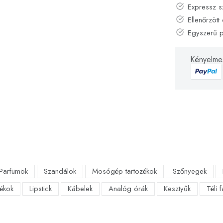
Expressz s
Ellenőrzött 
Egyszerű 
Kényelmes
Parfümök
Szandálok
Mosógép tartozékok
Szőnyegek
ékok
Lipstick
Kábelek
Analóg órák
Kesztyűk
Téli 