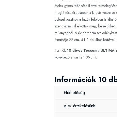
ételek gyors felfőzése illetve felmelegí
megfőzése érdekében a kifutás veszélye n
belesüllyesztheti a fazék füleiben találh
szendvicsaljjal alkották meg, belsejükbe
műanyagból. 5 év garancia.Az edénykészle
átmérője 22 cm, 4 l 1 db lábas fedővel, 
Termék
10 db-os Tescoma ULTIMA 
következő áron 124 095 Ft.
Információk 10 d
Elérhetőség
A mi értékelésünk