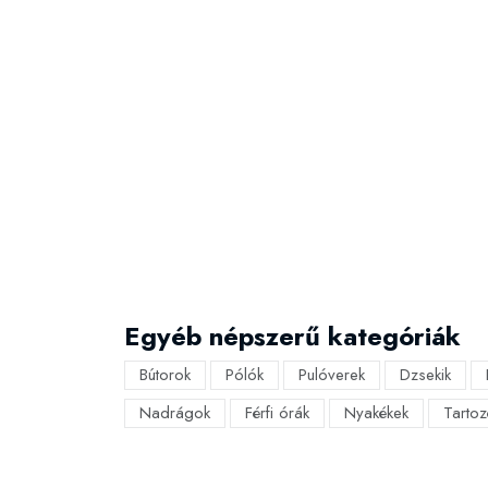
Egyéb népszerű kategóriák
Bútorok
Pólók
Pulóverek
Dzsekik
Nadrágok
Férfi órák
Nyakékek
Tartoz