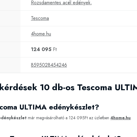
Rozsdamentes acél edények
,
Tescoma
4home.hu
124 095
Ft
8595028454246
 kérdések 10 db-os Tescoma ULTI
escoma ULTIMA edénykészlet?
edénykészlet
már megvásárolható a 124 095Ft az üzletben
4home.hu
.