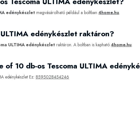
b-os Tescoma ULTIMA edénykészlet?
MA edénykészlet
megvásárolható például a boltban
4home.hu
.
 ULTIMA edénykészlet raktáron?
oma ULTIMA edénykészlet
raktáron. A boltban is kapható
4home.hu
.
e of 10 db-os Tescoma ULTIMA edényké
A edénykészlet Ez:
8595028454246