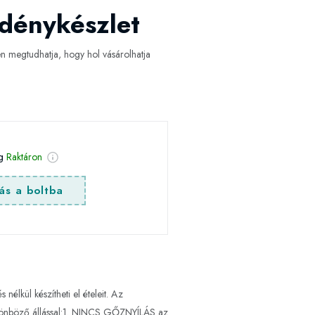
dénykészlet
 megtudhatja, hogy hol vásárolhatja
ég
Raktáron
ás a boltba
lkül készítheti el ételeit. Az
 különböző állással:1. NINCS GŐZNYÍLÁS az