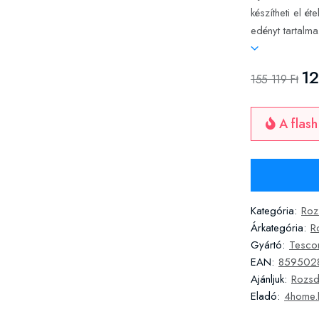
készítheti el é
edényt tartalma
12
155 119 Ft
A flash
Kategória:
Roz
Árkategória:
R
Gyártó:
Tesc
EAN:
859502
Ajánljuk:
Rozsd
Eladó:
4home.