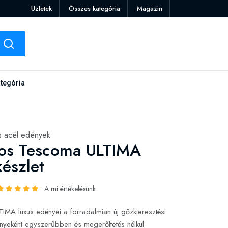
Üzletek
Összes kategória
Magazin
tegória
 acél edények
-os Tescoma ULTIMA
észlet
A mi értékelésünk
MA luxus edényei a forradalmian új gőzkieresztési
nyeként egyszerűbben és megerőltetés nélkül