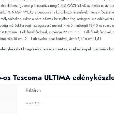
tése érdekében, így energiát takarítva meg.2. KIS GŐZNYÍLÁS az ételek és az a
élkül.3. NAGY NYÍLÁS a burgonya, a különböző tésztafélék intenzív főzéséhez 
ató mélyedésekbe, ekkor a pára a fazék belsejében fog keringeni. Az edényeket e
n pedig mérőskála segíti az egyszerű mérést. Kiváló minőségű 18/10-es rozsdam
t tartalma: 1 db fazék fedővel, átmérője 22 cm, 5,5 l 1 db fazék fedővel, á
átmérője 18 cm, 2 l 1 db nyeles lábas fedővel, átmérője 16 cm, 1,5 l
edénykészlet
kategóriából
rozsdamentes acél edények
megvásárolhat
b-os Tescoma ULTIMA edénykészle
Raktáron
⭐⭐⭐⭐⭐