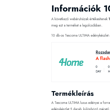
Információk 
A következő webáruházak értékesítenek
meg ezt a terméket a legolcsóbban..
10 db-os Tescoma ULTIMA edénykészlet a 
Rozsda
A flas
0
0
DAY
H
Termékleírás
A Tescoma ULTIMA luxus edényei a forrada
edénykészlet 5 darab, különböző méretű e