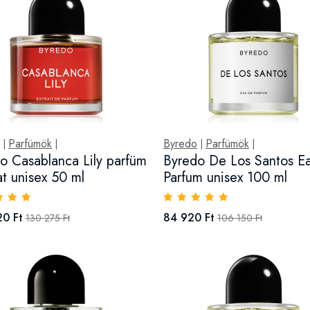
Parfümök
Byredo
Parfümök
|
|
|
|
o Casablanca Lily parfüm
Byredo De Los Santos E
at unisex 50 ml
Parfum unisex 100 ml
20 Ft
84 920 Ft
130 275 Ft
106 150 Ft