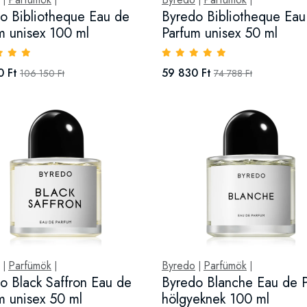
|
|
|
|
o Bibliotheque Eau de
Byredo Bibliotheque Eau
m unisex 100 ml
Parfum unisex 50 ml
0 Ft
59 830 Ft
106 150 Ft
74 788 Ft
Parfümök
Byredo
Parfümök
|
|
|
|
o Black Saffron Eau de
Byredo Blanche Eau de 
m unisex 50 ml
hölgyeknek 100 ml