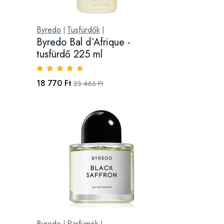
Byredo
Tusfürdők
|
|
Byredo Bal d`Afrique -
tusfürdő 225 ml
18 770 Ft
23 463 Ft
Byredo
Parfümök