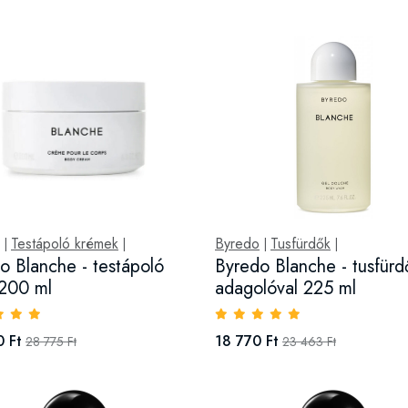
Testápoló krémek
Byredo
Tusfürdők
|
|
|
|
o Blanche - testápoló
Byredo Blanche - tusfürd
200 ml
adagolóval 225 ml
 Ft
18 770 Ft
28 775 Ft
23 463 Ft