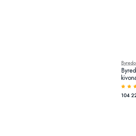
Byredo
Byred
kivon
104 2