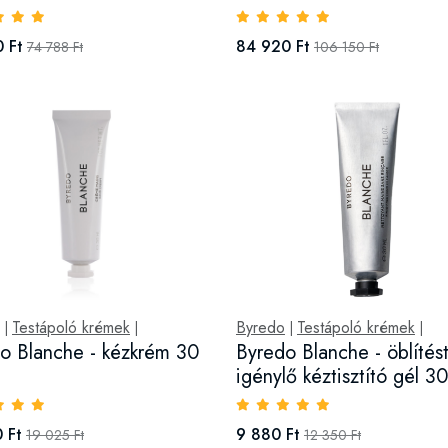
 Ft
84 920 Ft
74 788 Ft
106 150 Ft
Testápoló krémek
Byredo
Testápoló krémek
|
|
|
|
o Blanche - kézkrém 30
Byredo Blanche - öblítés
igénylő kéztisztító gél 3
 Ft
9 880 Ft
19 025 Ft
12 350 Ft