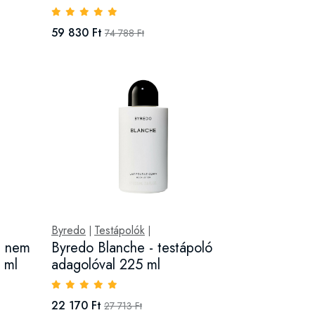
59 830 Ft
74 788 Ft
Byredo
Testápolók
|
|
t nem
Byredo Blanche - testápoló
0 ml
adagolóval 225 ml
22 170 Ft
27 713 Ft