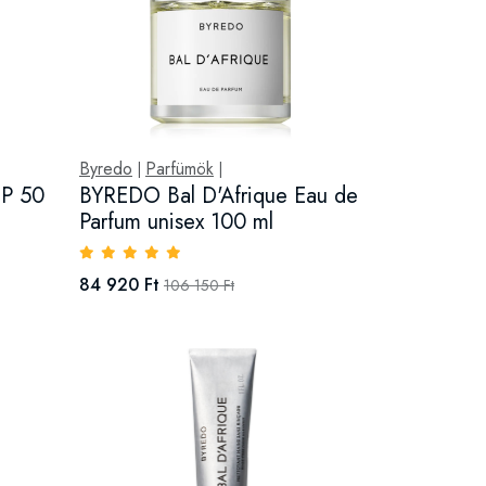
Byredo
Parfümök
|
|
P 50
BYREDO Bal D'Afrique Eau de
Parfum unisex 100 ml
84 920 Ft
106 150 Ft