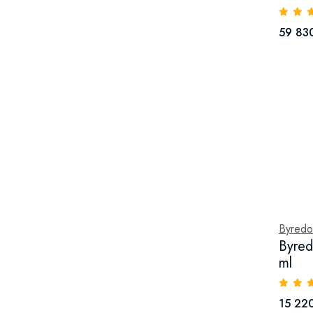
59 830
Byredo
Byred
ml
15 220