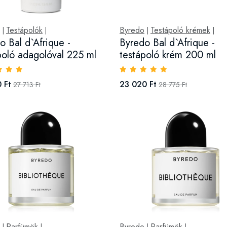
Testápolók
Byredo
Testápoló krémek
|
|
|
|
o Bal d`Afrique -
Byredo Bal d`Afrique -
poló adagolóval 225 ml
testápoló krém 200 ml
 Ft
23 020 Ft
27 713 Ft
28 775 Ft
Parfümök
Byredo
Parfümök