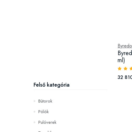
Byredo
Byred
ml)
32 810
Felső kategória
Bútorok
Pólók
Pulóverek