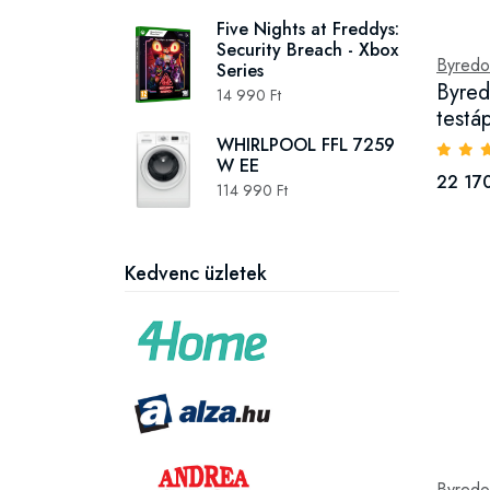
Five Nights at Freddys:
Security Breach - Xbox
Byredo
Series
Byred
14 990 Ft
testá
WHIRLPOOL FFL 7259
W EE
22 170
114 990 Ft
Kedvenc üzletek
Byredo