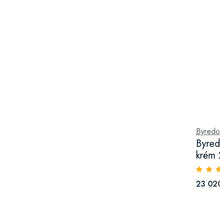
Byredo
Byred
krém 
23 020