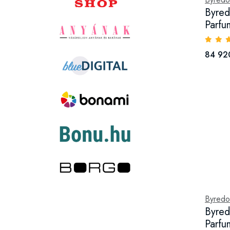
Byred
Parfu
84 92
Byredo
Byred
Parfu