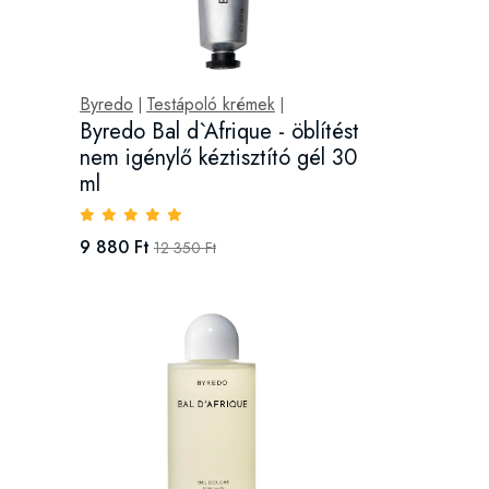
Byredo
Testápoló krémek
|
|
Byredo Bal d`Afrique - öblítést
nem igénylő kéztisztító gél 30
ml
9 880 Ft
12 350 Ft