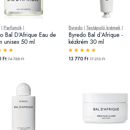
Parfümök
Byredo
Testápoló krémek
|
|
|
|
o Bal D'Afrique Eau de
Byredo Bal d`Afrique -
m unisex 50 ml
kézkrém 30 ml
 Ft
13 770 Ft
74 788 Ft
17 213 Ft