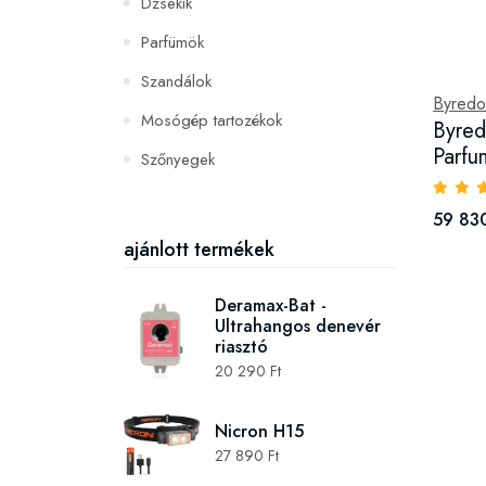
Dzsekik
Parfümök
Szandálok
Byredo
Mosógép tartozékok
Byred
Parfu
Szőnyegek
PC és konzoljátékok
59 830
Szerszámok és gépek
ajánlott termékek
Deramax-Bat -
Ultrahangos denevér
riasztó
20 290 Ft
Nicron H15
27 890 Ft