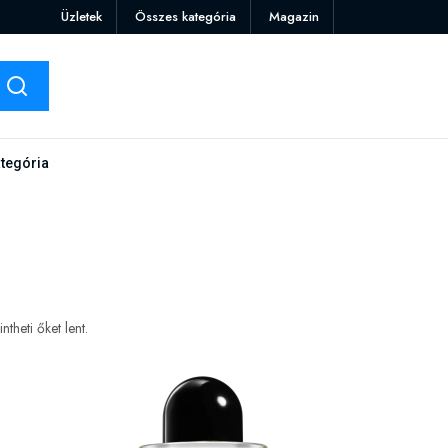
Üzletek
Összes kategória
Magazin
tegória
heti őket lent.