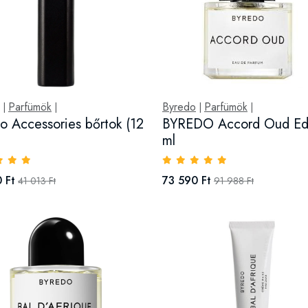
Parfümök
Byredo
Parfümök
|
|
|
|
o Accessories bőrtok (12
BYREDO Accord Oud Ed
ml
 Ft
73 590 Ft
41 013 Ft
91 988 Ft