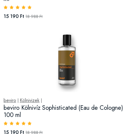
15 190 Ft
18 988 Ft
beviro
Kölnivizek
|
|
beviro Kölnivíz Sophisticated (Eau de Cologne)
100 ml
15 190 Ft
18 988 Ft