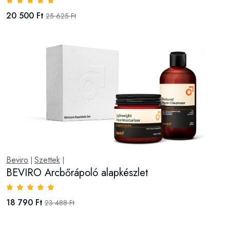
20 500 Ft
25 625 Ft
Beviro
Szettek
|
|
BEVIRO Arcbőrápoló alapkészlet
18 790 Ft
23 488 Ft