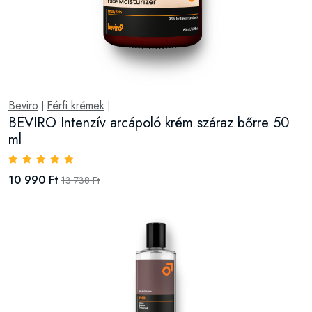
Beviro
Férfi krémek
|
|
BEVIRO Intenzív arcápoló krém száraz bőrre 50
ml
10 990 Ft
13 738 Ft