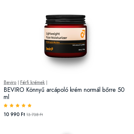
Beviro
Férfi krémek
|
|
BEVIRO Könnyű arcápoló krém normál bőrre 50
ml
10 990 Ft
13 738 Ft