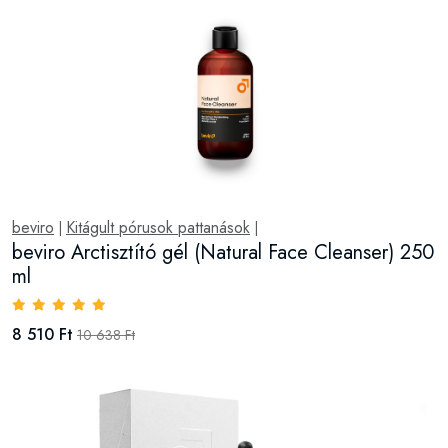
beviro
Kitágult pórusok pattanások
|
|
beviro Arctisztító gél (Natural Face Cleanser) 250
ml
8 510 Ft
10 638 Ft