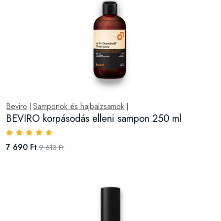
Beviro
Samponok és hajbalzsamok
|
|
BEVIRO korpásodás elleni sampon 250 ml
7 690 Ft
9 613 Ft