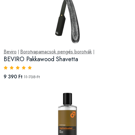
Beviro
Borotvapamacsok pengés borotvák
|
|
BEVIRO Pakkawood Shavetta
9 390 Ft
11 738 Ft