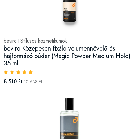
beviro
Stílusos kozmetikumok
|
|
beviro Közepesen fixáló volumennövelő és
hajformázó púder (Magic Powder Medium Hold)
35 ml
8 510 Ft
10 638 Ft