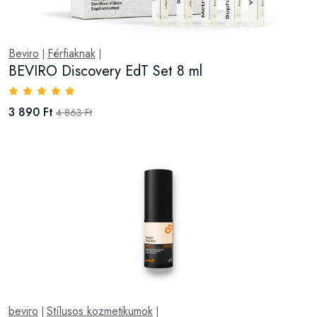
Beviro
Férfiaknak
|
|
BEVIRO Discovery EdT Set 8 ml
3 890 Ft
4 863 Ft
beviro
Stílusos kozmetikumok
|
|