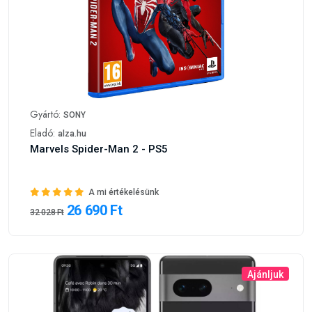
Gyártó:
SONY
Eladó:
alza.hu
Marvels Spider-Man 2 - PS5
A mi értékelésünk
26 690 Ft
32 028 Ft
Ajánljuk