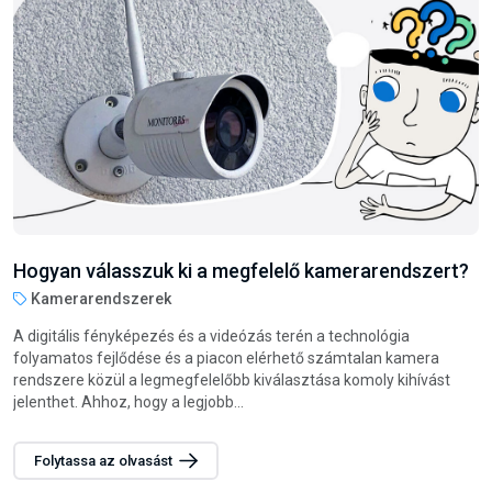
Hogyan válasszunk darts nyilat?
Steel darts nyilak
A darts játék nemcsak szórakoztató, hanem remek módja annak
is, hogy fejlessze a csukló és az egész kar izmait. Legyen szó
családi vagy baráti összejövetelekről, esetleg munkahelyi
szórakozásról, a darts...
Folytassa az olvasást