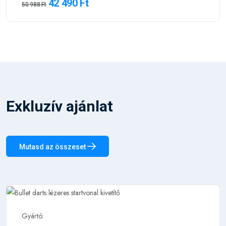
42 490 Ft
50 988 Ft
Exkluzív ajánlat
Mutasd az összeset
Gyártó: