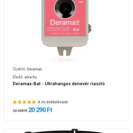
Gyártó:
Deramax
Eladó:
alza.hu
Deramax-Bat - Ultrahangos denevér riasztó
A mi értékelésünk
20 290 Ft
24 348 Ft