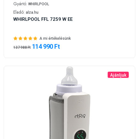
Gyártó:
WHIRLPOOL
Eladó:
alza.hu
WHIRLPOOL FFL 7259 W EE
A mi értékelésünk
114 990 Ft
137 988 Ft
Ajánljuk