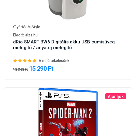
Gyártó:
M Style
Eladó:
alza.hu
dRio SMART BW6 Digitális akku USB cumisüveg
melegítő / anyatej melegítő
A mi értékelésünk
15 290 Ft
18 348 Ft
Ajánljuk