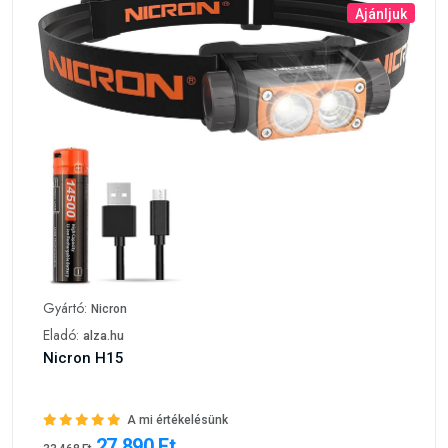
Ajánljuk
Gyártó:
Nicron
Eladó:
alza.hu
Nicron H15
A mi értékelésünk
27 890 Ft