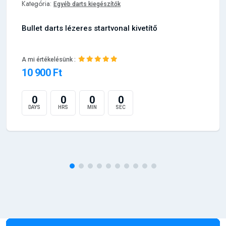
Kategória:
Egyéb darts kiegészítők
Bullet darts lézeres startvonal kivetítő
A mi értékelésünk :
10 900 Ft
0
0
0
0
DAYS
HRS
MIN
SEC