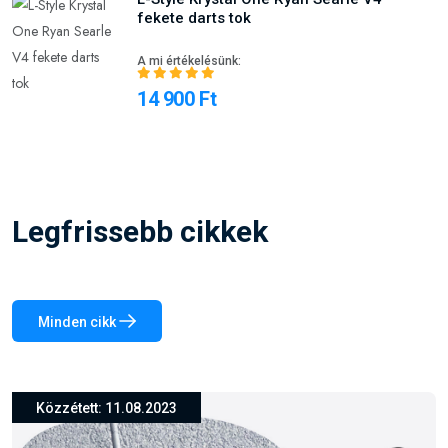
fekete darts tok
A mi értékelésünk:
14 900 Ft
Legfrissebb cikkek
Minden cikk
Közzétett: 26.03.2024