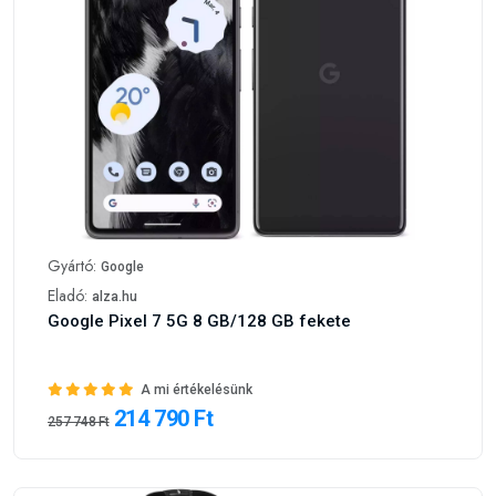
Gyártó:
Google
Eladó:
alza.hu
Google Pixel 7 5G 8 GB/128 GB fekete
A mi értékelésünk
214 790 Ft
257 748 Ft