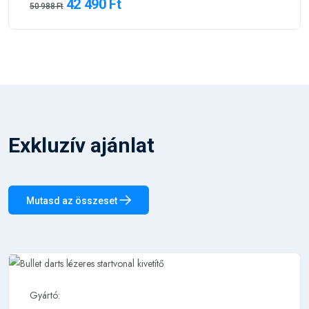
42 490 Ft
50 988 Ft
Exkluzív ajánlat
Mutasd az összeset
Gyártó: