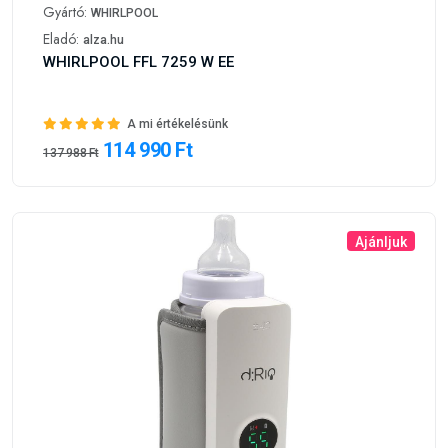
Gyártó:
WHIRLPOOL
Eladó:
alza.hu
WHIRLPOOL FFL 7259 W EE
A mi értékelésünk
114 990 Ft
137 988 Ft
Ajánljuk