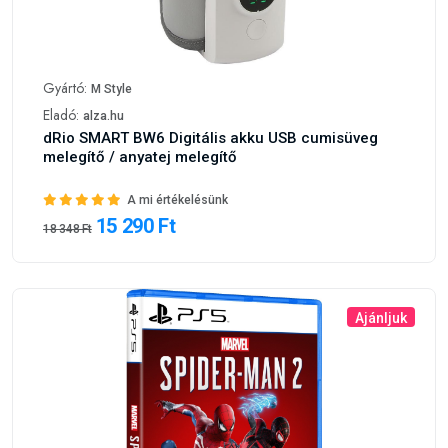
Gyártó:
M Style
Eladó:
alza.hu
dRio SMART BW6 Digitális akku USB cumisüveg
melegítő / anyatej melegítő
A mi értékelésünk
15 290 Ft
18 348 Ft
Ajánljuk