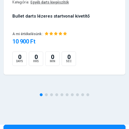
Kategória:
Egyéb darts kiegészítők
Bullet darts lézeres startvonal kivetítő
A mi értékelésünk :
10 900 Ft
0
0
0
0
DAYS
HRS
MIN
SEC