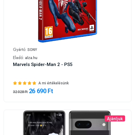
Gyártó:
SONY
Eladó:
alza.hu
Marvels Spider-Man 2 - PS5
A mi értékelésünk
26 690 Ft
32 028 Ft
Ajánljuk