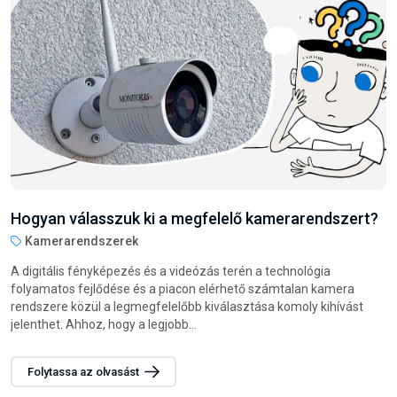
Hogyan válasszunk darts nyilat?
Steel darts nyilak
A darts játék nemcsak szórakoztató, hanem remek módja annak
is, hogy fejlessze a csukló és az egész kar izmait. Legyen szó
családi vagy baráti összejövetelekről, esetleg munkahelyi
szórakozásról, a darts...
Folytassa az olvasást