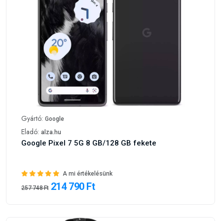
Gyártó:
Google
Eladó:
alza.hu
Google Pixel 7 5G 8 GB/128 GB fekete
A mi értékelésünk
214 790 Ft
257 748 Ft