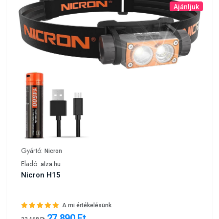
Ajánljuk
Gyártó:
Nicron
Eladó:
alza.hu
Nicron H15
A mi értékelésünk
27 890 Ft