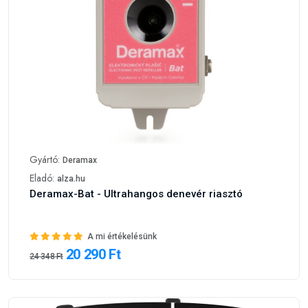
Gyártó:
Deramax
Eladó:
alza.hu
Deramax-Bat - Ultrahangos denevér riasztó
A mi értékelésünk
20 290 Ft
24 348 Ft