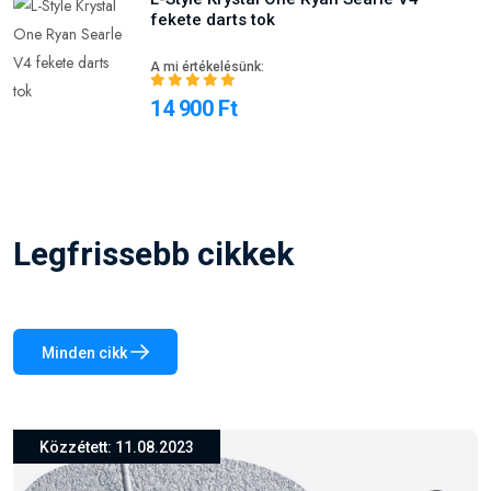
fekete darts tok
A mi értékelésünk:
14 900 Ft
Legfrissebb cikkek
Minden cikk
Közzétett: 26.03.2024