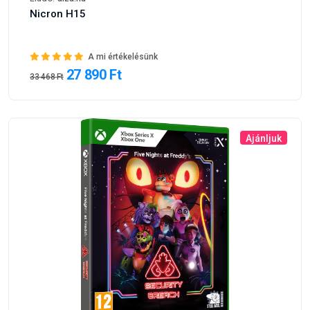
33 468 Ft
Ajánljuk
Gyártó:
Steel Wool Studios
Eladó:
alza.hu
Five Nights at Freddys: Security Breach - Xbox