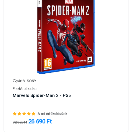
Gyártó:
SONY
Eladó:
alza.hu
Marvels Spider-Man 2 - PS5
A mi értékelésünk
26 690 Ft
32 028 Ft
Ajánljuk