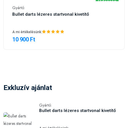
A mi értékelésünk:
10 900 Ft
Exkluzív ajánlat
Gyártó:
Bullet darts lézeres startvonal kivetítő
A mi értékelésünk:
10 900 Ft
Gyártó:
Shot
Darts szett Shot steel Badlands Tova