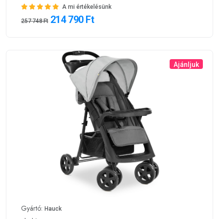
Ajánljuk
Gyártó:
Hauck
Eladó:
alza.hu
HAUCK Sport babakocsi Shopper Neo II grey
A mi értékelésünk