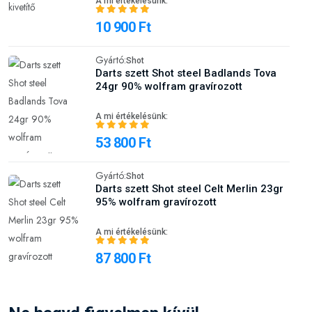
24gr 90% wolfram gravírozott
A mi értékelésünk:
53 800 Ft
Gyártó:
Shot
Darts szett Shot steel Celt Merlin 23gr
95% wolfram gravírozott
A mi értékelésünk:
87 800 Ft
Ne hagyd figyelmen kívül
Gyártó:
Shot
Darts szett Shot steel Collab Josh
Pearson 23g 90% wolfram