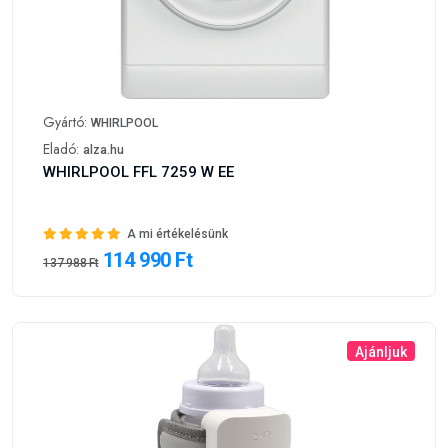
Gyártó:
WHIRLPOOL
Eladó:
alza.hu
WHIRLPOOL FFL 7259 W EE
A mi értékelésünk
114 990 Ft
137 988 Ft
Ajánljuk