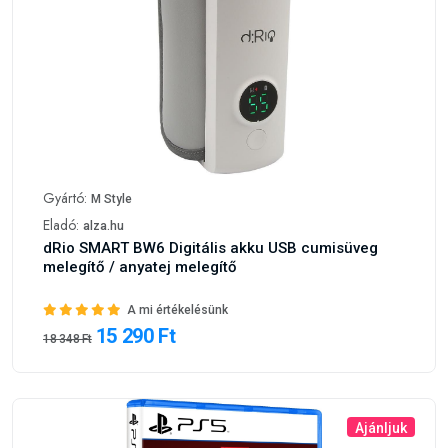
Gyártó:
M Style
Eladó:
alza.hu
dRio SMART BW6 Digitális akku USB cumisüveg
melegítő / anyatej melegítő
A mi értékelésünk
15 290 Ft
18 348 Ft
Ajánljuk