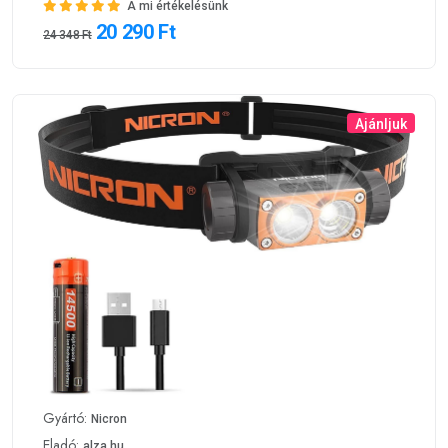
Ajánljuk
Gyártó:
Nicron
Eladó:
alza.hu
Nicron H15
A mi értékelésünk
27 890 Ft