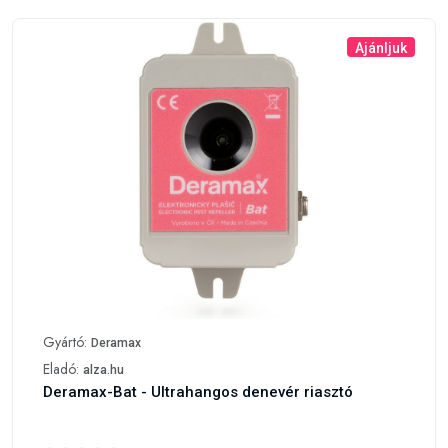
Gyártó:
Deramax
Eladó:
alza.hu
Deramax-Bat - Ultrahangos denevér riasztó
A mi értékelésünk
20 290 Ft
24 348 Ft