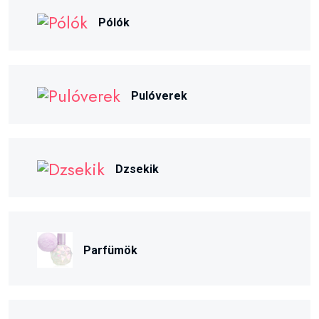
Pulóverek
Dzsekik
Parfümök
Szandálok