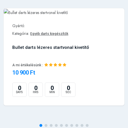
Kategória:
Egyéb darts kiegészítők
Bullet darts lézeres startvonal kivetítő
A mi értékelésünk :
10 900 Ft
0
0
0
0
DAYS
HRS
MIN
SEC