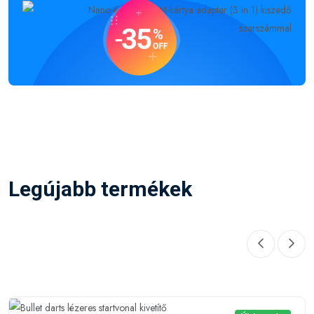
Legújabb termékek
Újdonság
Gyártó:
Bullet darts lézeres startvonal kivetítő