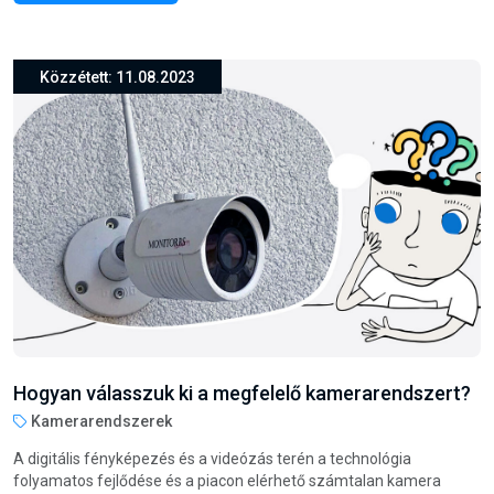
Hogyan válasszuk ki a megfelelő kamerarendszert?
Kamerarendszerek
A digitális fényképezés és a videózás terén a technológia
folyamatos fejlődése és a piacon elérhető számtalan kamera
rendszere közül a legmegfelelőbb kiválasztása komoly kihívást
jelenthet. Ahhoz, hogy a legjobb...
Folytassa az olvasást