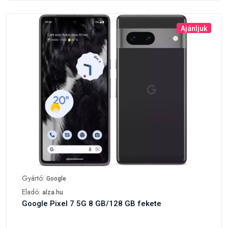
Gyártó:
Google
Eladó:
alza.hu
Google Pixel 7 5G 8 GB/128 GB fekete
A mi értékelésünk
214 790 Ft
257 748 Ft