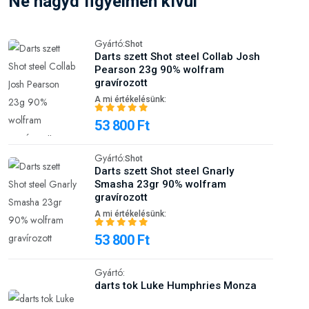
gravírozott
A mi értékelésünk:
53 800 Ft
Gyártó:
Shot
Darts szett Shot steel Gnarly
Smasha 23gr 90% wolfram
gravírozott
A mi értékelésünk:
53 800 Ft
Gyártó:
darts tok Luke Humphries Monza
A mi értékelésünk:
9 900 Ft