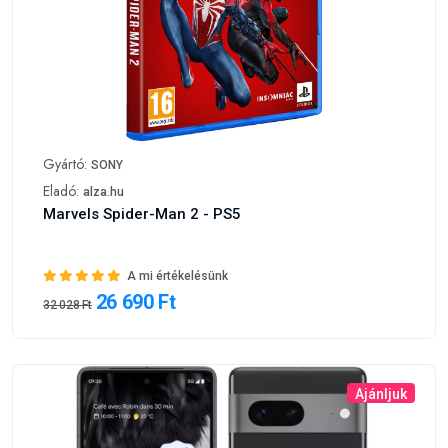
Gyártó:
SONY
Eladó:
alza.hu
Marvels Spider-Man 2 - PS5
A mi értékelésünk
26 690 Ft
32 028 Ft
Ajánljuk