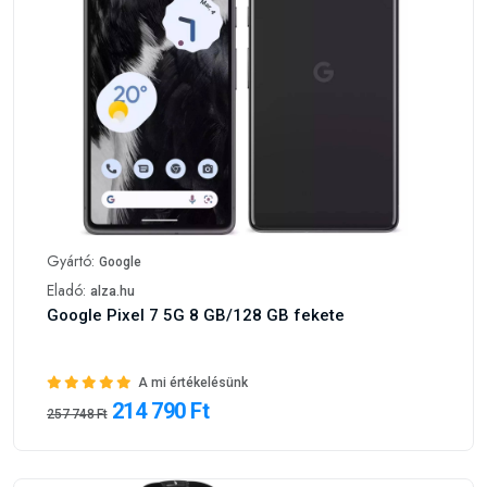
Gyártó:
Google
Eladó:
alza.hu
Google Pixel 7 5G 8 GB/128 GB fekete
A mi értékelésünk
214 790 Ft
257 748 Ft