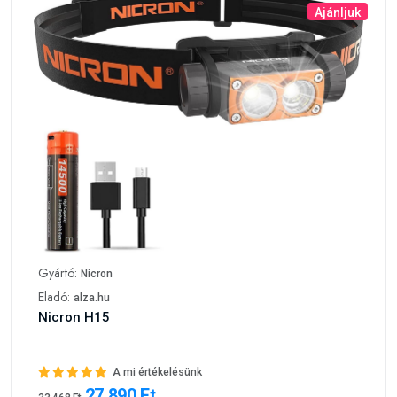
Ajánljuk
Gyártó:
Nicron
Eladó:
alza.hu
Nicron H15
A mi értékelésünk
27 890 Ft