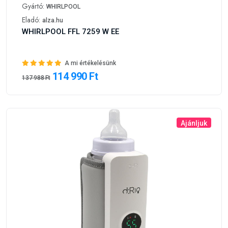
Gyártó:
WHIRLPOOL
Eladó:
alza.hu
WHIRLPOOL FFL 7259 W EE
A mi értékelésünk
114 990 Ft
137 988 Ft
Ajánljuk