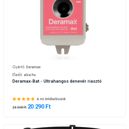
Gyártó:
Deramax
Eladó:
alza.hu
Deramax-Bat - Ultrahangos denevér riasztó
A mi értékelésünk
20 290 Ft
24 348 Ft