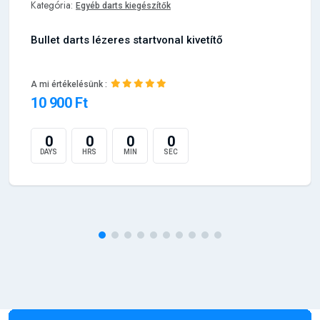
Kategória:
Egyéb darts kiegészítők
Bullet darts lézeres startvonal kivetítő
A mi értékelésünk :
10 900 Ft
0
0
0
0
DAYS
HRS
MIN
SEC