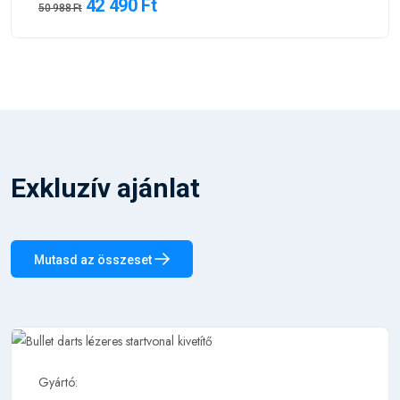
42 490 Ft
50 988 Ft
Exkluzív ajánlat
Mutasd az összeset
Gyártó: