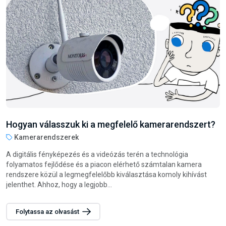
Hogyan válasszunk darts nyilat?
Steel darts nyilak
A darts játék nemcsak szórakoztató, hanem remek módja annak
is, hogy fejlessze a csukló és az egész kar izmait. Legyen szó
családi vagy baráti összejövetelekről, esetleg munkahelyi
szórakozásról, a darts...
Folytassa az olvasást