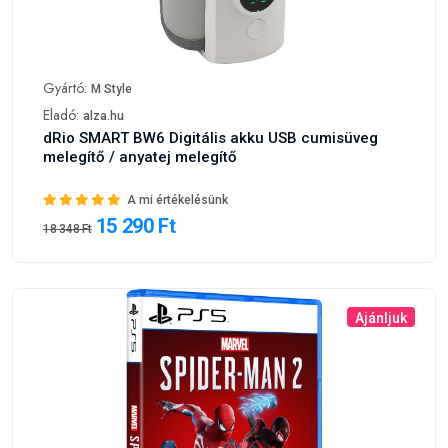
Gyártó:
M Style
Eladó:
alza.hu
dRio SMART BW6 Digitális akku USB cumisüveg
melegítő / anyatej melegítő
A mi értékelésünk
15 290 Ft
18 348 Ft
Ajánljuk