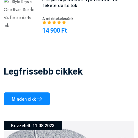
fekete darts tok
A mi értékelésünk:
14 900 Ft
Legfrissebb cikkek
Minden cikk
Közzétett: 26.03.2024