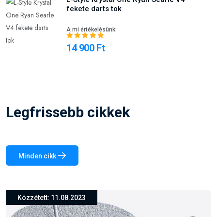
fekete darts tok
A mi értékelésünk:
14 900 Ft
Legfrissebb cikkek
Minden cikk
Közzétett: 26.03.2024