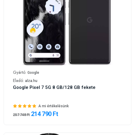
Gyártó:
Google
Eladó:
alza.hu
Google Pixel 7 5G 8 GB/128 GB fekete
A mi értékelésünk
214 790 Ft
257 748 Ft