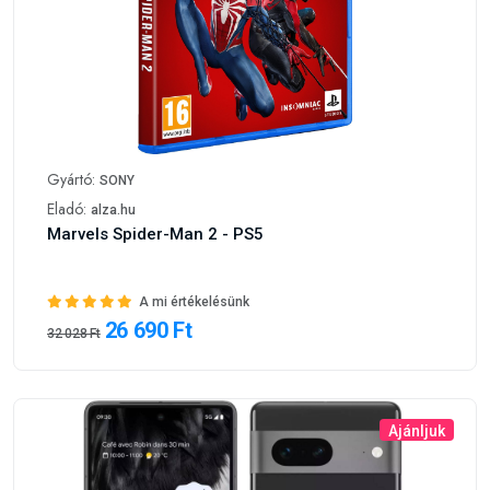
Gyártó:
SONY
Eladó:
alza.hu
Marvels Spider-Man 2 - PS5
A mi értékelésünk
26 690 Ft
32 028 Ft
Ajánljuk