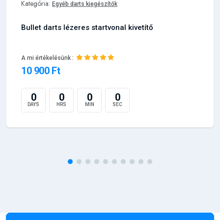
Kategória:
Egyéb darts kiegészítők
Bullet darts lézeres startvonal kivetítő
A mi értékelésünk :
10 900 Ft
0
0
0
0
DAYS
HRS
MIN
SEC