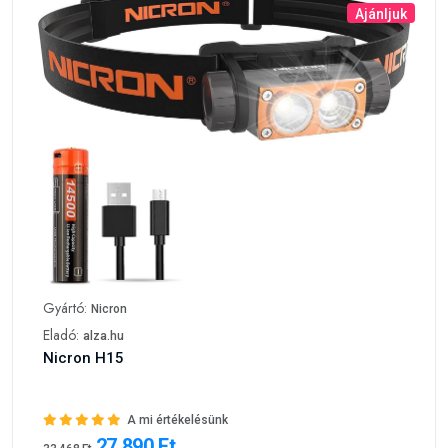
Ajánljuk
Gyártó:
Nicron
Eladó:
alza.hu
Nicron H15
A mi értékelésünk
27 890 Ft