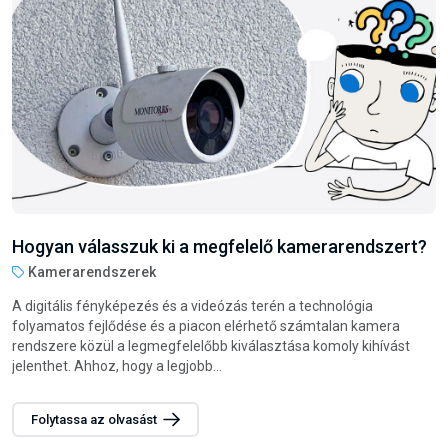
Hogyan válasszunk darts nyilat?
Steel darts nyilak
A darts játék nemcsak szórakoztató, hanem remek módja annak
is, hogy fejlessze a csukló és az egész kar izmait. Legyen szó
családi vagy baráti összejövetelekről, esetleg munkahelyi
szórakozásról, a darts...
Folytassa az olvasást