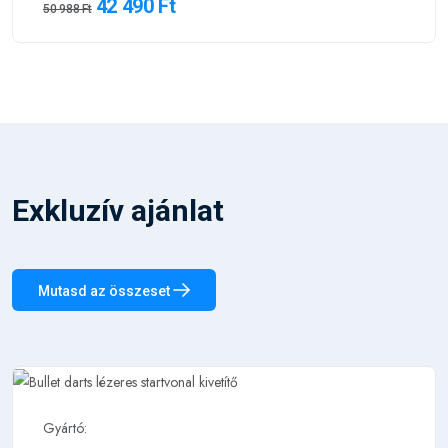
42 490 Ft
50 988 Ft
Exkluzív ajánlat
Mutasd az összeset
Gyártó: