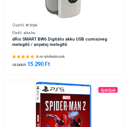
Gyártó:
M Style
Eladó:
alza.hu
dRio SMART BW6 Digitális akku USB cumisüveg
melegítő / anyatej melegítő
A mi értékelésünk
15 290 Ft
18 348 Ft
Ajánljuk