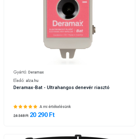
Gyártó:
Deramax
Eladó:
alza.hu
Deramax-Bat - Ultrahangos denevér riasztó
A mi értékelésünk
20 290 Ft
24 348 Ft