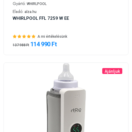
Gyártó:
WHIRLPOOL
Eladó:
alza.hu
WHIRLPOOL FFL 7259 W EE
A mi értékelésünk
114 990 Ft
137 988 Ft
Ajánljuk