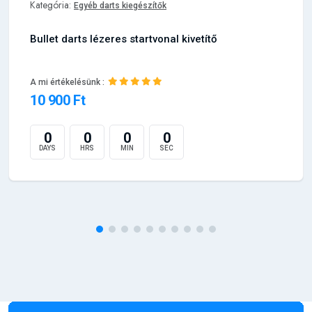
Kategória:
Egyéb darts kiegészítők
Bullet darts lézeres startvonal kivetítő
A mi értékelésünk :
10 900 Ft
0
0
0
0
DAYS
HRS
MIN
SEC