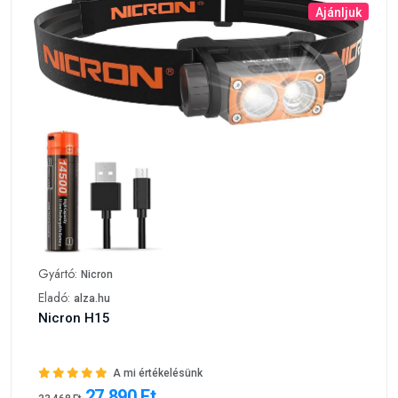
Ajánljuk
Gyártó:
Nicron
Eladó:
alza.hu
Nicron H15
A mi értékelésünk
27 890 Ft