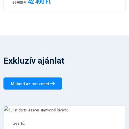
42 490 Ft
50 988 Ft
Exkluzív ajánlat
Mutasd az összeset
Gyártó: