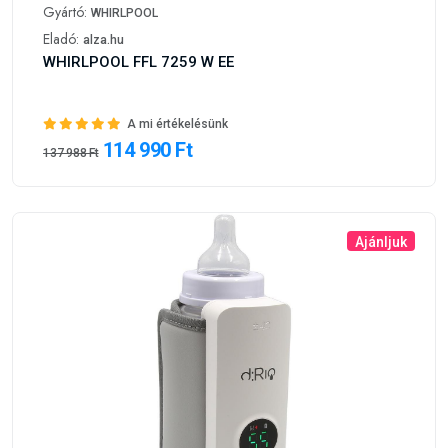
Gyártó:
WHIRLPOOL
Eladó:
alza.hu
WHIRLPOOL FFL 7259 W EE
A mi értékelésünk
114 990 Ft
137 988 Ft
Ajánljuk