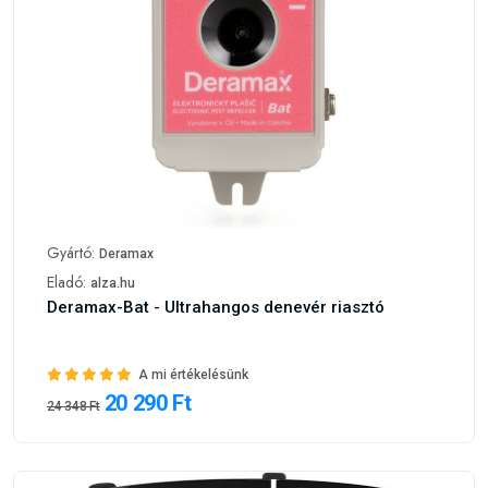
Gyártó:
Deramax
Eladó:
alza.hu
Deramax-Bat - Ultrahangos denevér riasztó
A mi értékelésünk
20 290 Ft
24 348 Ft