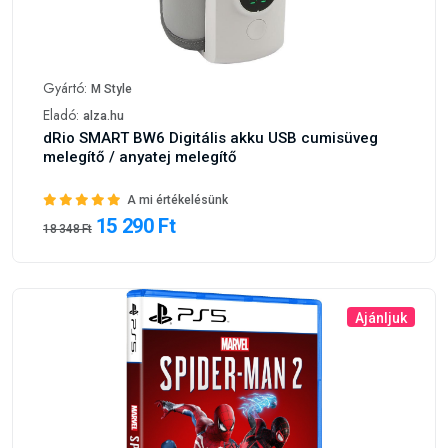
Gyártó:
M Style
Eladó:
alza.hu
dRio SMART BW6 Digitális akku USB cumisüveg
melegítő / anyatej melegítő
A mi értékelésünk
15 290 Ft
18 348 Ft
Ajánljuk