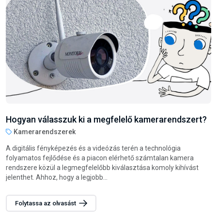
Hogyan válasszunk darts nyilat?
Steel darts nyilak
A darts játék nemcsak szórakoztató, hanem remek módja annak
is, hogy fejlessze a csukló és az egész kar izmait. Legyen szó
családi vagy baráti összejövetelekről, esetleg munkahelyi
szórakozásról, a darts...
Folytassa az olvasást