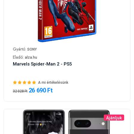
Gyártó:
SONY
Eladó:
alza.hu
Marvels Spider-Man 2 - PS5
A mi értékelésünk
26 690 Ft
32 028 Ft
Ajánljuk