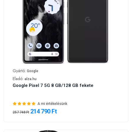
Gyártó:
Google
Eladó:
alza.hu
Google Pixel 7 5G 8 GB/128 GB fekete
A mi értékelésünk
214 790 Ft
257 748 Ft