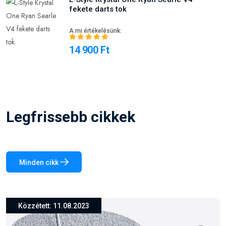
fekete darts tok
A mi értékelésünk:
14 900 Ft
Legfrissebb cikkek
Minden cikk
Közzétett: 26.03.2024