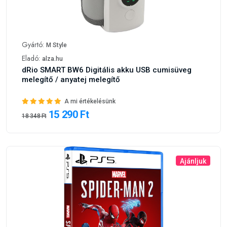
Gyártó:
M Style
Eladó:
alza.hu
dRio SMART BW6 Digitális akku USB cumisüveg
melegítő / anyatej melegítő
A mi értékelésünk
15 290 Ft
18 348 Ft
Ajánljuk