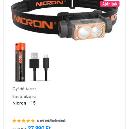
Ajánljuk
Gyártó:
Nicron
Eladó:
alza.hu
Nicron H15
A mi értékelésünk
27 890 Ft