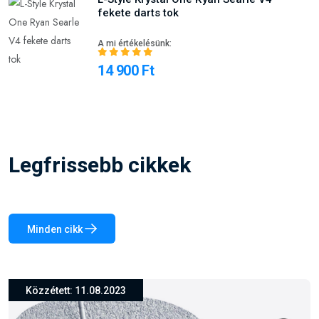
fekete darts tok
A mi értékelésünk:
14 900 Ft
Legfrissebb cikkek
Minden cikk
Közzétett: 26.03.2024