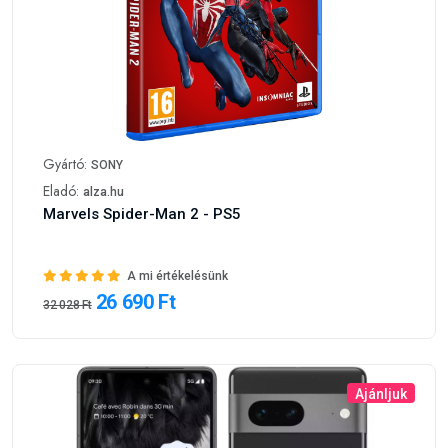
Gyártó:
SONY
Eladó:
alza.hu
Marvels Spider-Man 2 - PS5
A mi értékelésünk
26 690 Ft
32 028 Ft
Ajánljuk