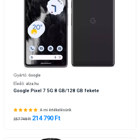
Gyártó:
Google
Eladó:
alza.hu
Google Pixel 7 5G 8 GB/128 GB fekete
A mi értékelésünk
214 790 Ft
257 748 Ft