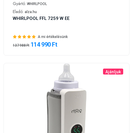
Gyártó:
WHIRLPOOL
Eladó:
alza.hu
WHIRLPOOL FFL 7259 W EE
A mi értékelésünk
114 990 Ft
137 988 Ft
Ajánljuk