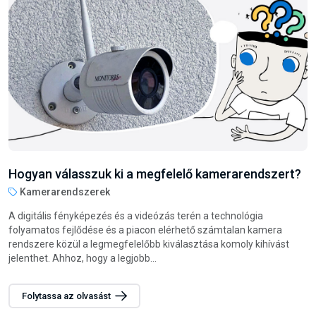
Hogyan válasszunk darts nyilat?
Steel darts nyilak
A darts játék nemcsak szórakoztató, hanem remek módja annak
is, hogy fejlessze a csukló és az egész kar izmait. Legyen szó
családi vagy baráti összejövetelekről, esetleg munkahelyi
szórakozásról, a darts...
Folytassa az olvasást