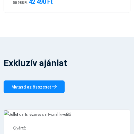
42 490 Ft
50 988 Ft
Exkluzív ajánlat
Mutasd az összeset
Gyártó: