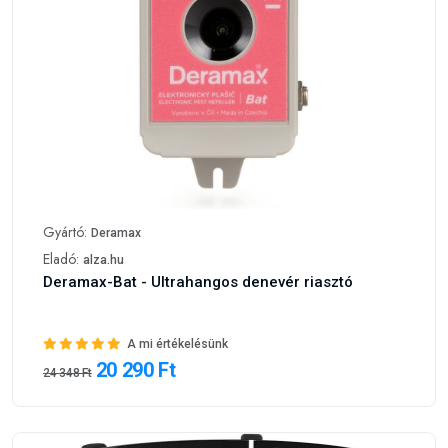
Gyártó:
Deramax
Eladó:
alza.hu
Deramax-Bat - Ultrahangos denevér riasztó
A mi értékelésünk
20 290 Ft
24 348 Ft