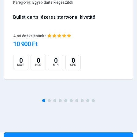
Kategória:
Egyéb darts kiegészítők
Bullet darts lézeres startvonal kivetítő
A mi értékelésünk :
10 900 Ft
0
0
0
0
DAYS
HRS
MIN
SEC