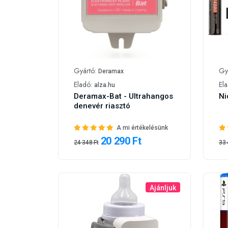
Gyártó:
Gy
Deramax
Eladó:
El
alza.hu
Deramax-Bat - Ultrahangos
Ni
denevér riasztó
A mi értékelésünk
20 290 Ft
24 348 Ft
33 
Ajánljuk