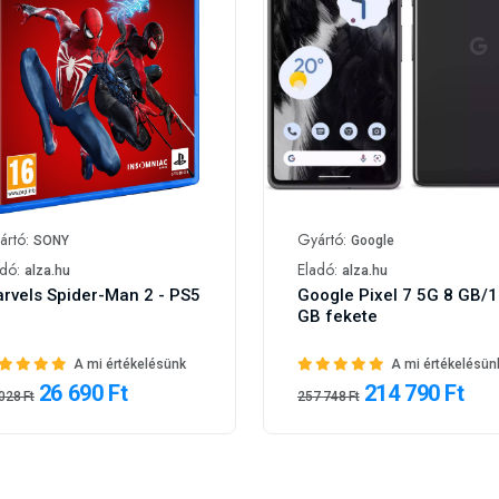
ártó:
Gyártó:
SONY
Google
adó:
Eladó:
alza.hu
alza.hu
rvels Spider-Man 2 - PS5
Google Pixel 7 5G 8 GB/
GB fekete
A mi értékelésünk
A mi értékelésün
26 690 Ft
214 790 Ft
028 Ft
257 748 Ft