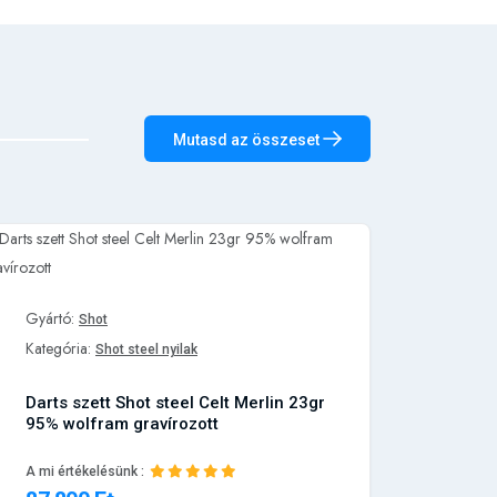
Mutasd az összeset
Gyártó:
Gyártó
Shot
Kategória:
Kategó
Shot steel nyilak
Darts szett Shot steel Celt Merlin 23gr
Darts 
95% wolfram gravírozott
95% w
A mi értékelésünk :
A mi ér