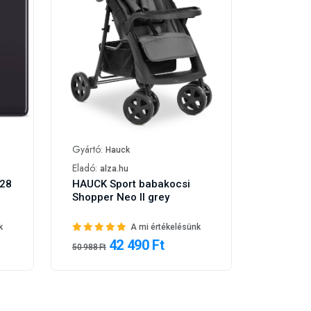
Gyártó:
Hauck
Eladó:
alza.hu
128
HAUCK Sport babakocsi
Shopper Neo II grey
k
A mi értékelésünk
42 490 Ft
50 988 Ft