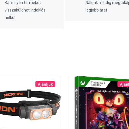
Bármilyen terméket
Nálunk mindig megtalálj
visszaküldhet indoklás
legjobb árat
nélkül
Ajánljuk
Aján