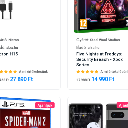
ártó:
Gyártó:
Nicron
Steel Wool Studios
adó:
Eladó:
alza.hu
alza.hu
cron H15
Five Nights at Freddys:
Security Breach - Xbox
Series
A mi értékelésünk
A mi értékelésün
27 890 Ft
14 990 Ft
468 Ft
17 988 Ft
Ajánljuk
Aján