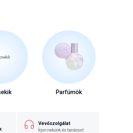
ekik
Parfümök
Vevőszolgálat
k
Írjon nekünk és tanácsot