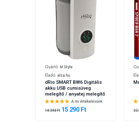
Gyártó:
Gy
M Style
Eladó:
El
alza.hu
dRio SMART BW6 Digitális
Ma
akku USB cumisüveg
melegítő / anyatej melegítő
A mi értékelésünk
15 290 Ft
18 348 Ft
32 