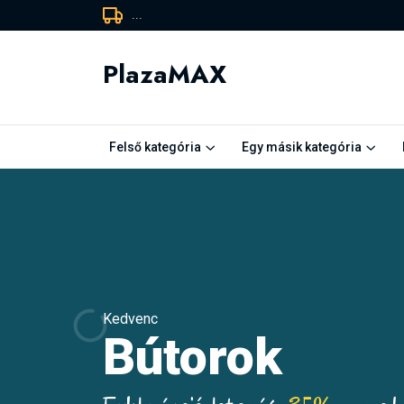
...
PlazaMAX
Felső kategória
Egy másik kategória
Kedvenc
Kedvenc
Kedvenc
Kedvenc
Kedvenc
Pulóverek
Bútorok
Pólók
Pulóverek
Bútorok