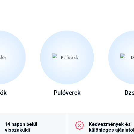
lók
Pulóverek
Dzs
14 napon belül
Kedvezmények és
visszaküldi
különleges ajánlato