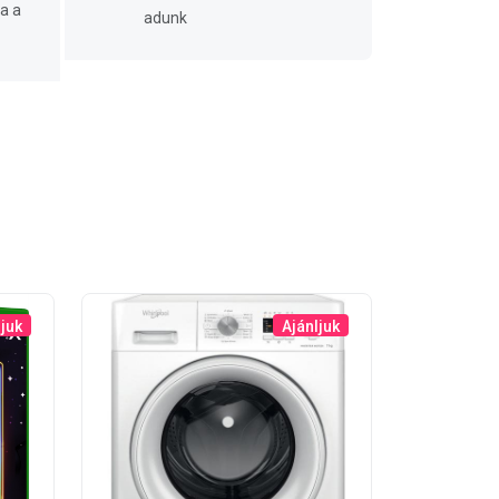
a a
adunk
ljuk
Ajánljuk