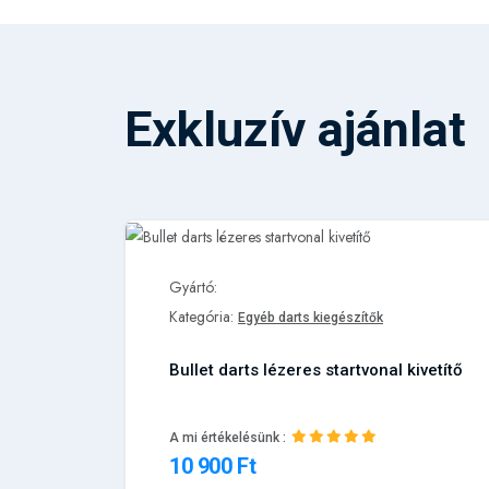
Exkluzív ajánlat
Gyártó:
Kategória:
Egyéb darts kiegészítők
 V4
Bullet darts lézeres startvonal kivetítő
A mi értékelésünk :
10 900 Ft