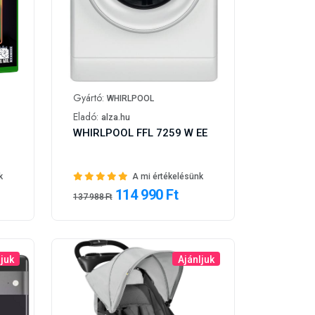
Gyártó:
WHIRLPOOL
Eladó:
alza.hu
WHIRLPOOL FFL 7259 W EE
k
A mi értékelésünk
114 990 Ft
137 988 Ft
ljuk
Ajánljuk