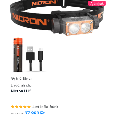
Ajánljuk
Gyártó:
Nicron
Eladó:
alza.hu
Nicron H15
A mi értékelésünk
27 890 Ft