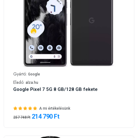
Gyártó:
Google
Eladó:
alza.hu
Google Pixel 7 5G 8 GB/128 GB fekete
A mi értékelésünk
214 790 Ft
257 748 Ft