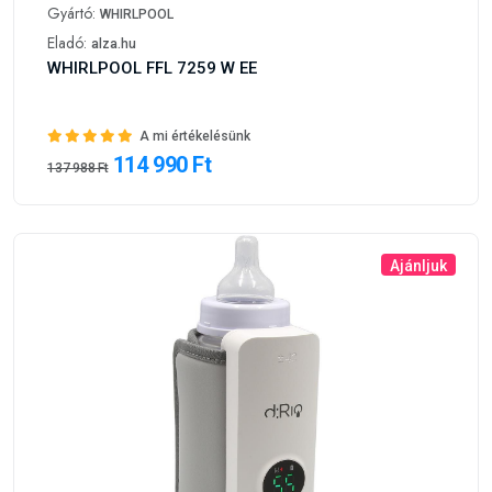
Gyártó:
WHIRLPOOL
Eladó:
alza.hu
WHIRLPOOL FFL 7259 W EE
A mi értékelésünk
114 990 Ft
137 988 Ft
Ajánljuk