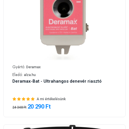
Gyártó:
Deramax
Eladó:
alza.hu
Deramax-Bat - Ultrahangos denevér riasztó
A mi értékelésünk
20 290 Ft
24 348 Ft