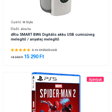
Gyártó:
M Style
Eladó:
alza.hu
dRio SMART BW6 Digitális akku USB cumisüveg
melegítő / anyatej melegítő
A mi értékelésünk
15 290 Ft
18 348 Ft
Ajánljuk