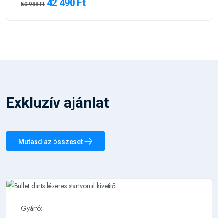
42 490 Ft
50 988 Ft
Exkluzív ajánlat
Mutasd az összeset
Gyártó: