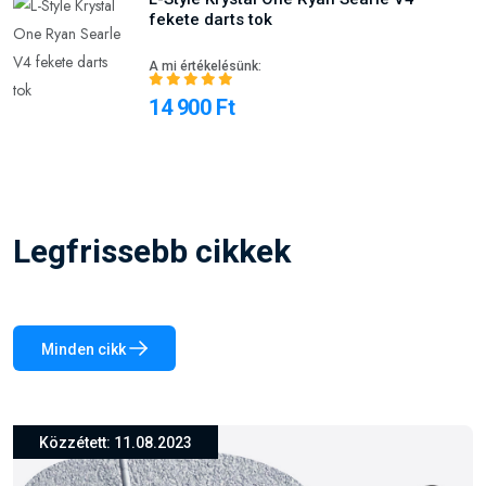
fekete darts tok
A mi értékelésünk:
14 900 Ft
Legfrissebb cikkek
Minden cikk
Közzétett: 26.03.2024