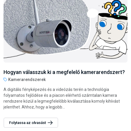
Hogyan válasszunk darts nyilat?
Steel darts nyilak
A darts játék nemcsak szórakoztató, hanem remek módja annak
is, hogy fejlessze a csukló és az egész kar izmait. Legyen szó
családi vagy baráti összejövetelekről, esetleg munkahelyi
szórakozásról, a darts...
Folytassa az olvasást