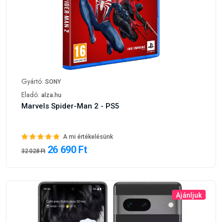
Gyártó:
SONY
Eladó:
alza.hu
Marvels Spider-Man 2 - PS5
A mi értékelésünk
26 690 Ft
32 028 Ft
Ajánljuk