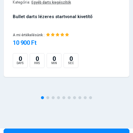
Kategória:
Egyéb darts kiegészítők
Bullet darts lézeres startvonal kivetítő
A mi értékelésünk :
10 900 Ft
0
0
0
0
DAYS
HRS
MIN
SEC